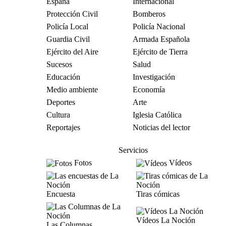
España
Internacional
Protección Civil
Bomberos
Policía Local
Policía Nacional
Guardia Civil
Armada Española
Ejército del Aire
Ejército de Tierra
Sucesos
Salud
Educación
Investigación
Medio ambiente
Economía
Deportes
Arte
Cultura
Iglesia Católica
Reportajes
Noticias del lector
Servicios
Fotos
Vídeos
Encuesta
Tiras cómicas
Vídeos La Noción
Las Columnas