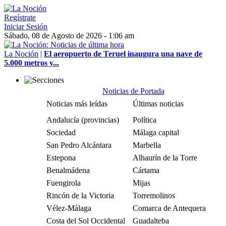
Regístrate
Iniciar Sesión
Sábado, 08 de Agosto de 2026 - 1:06 am
La Noción
|
El aeropuerto de Teruel inaugura una nave de
5.000 metros y...
Noticias de Portada
Noticias más leídas
Últimas noticias
Andalucía (provincias)
Política
Sociedad
Málaga capital
San Pedro Alcántara
Marbella
Estepona
Alhaurín de la Torre
Benalmádena
Cártama
Fuengirola
Mijas
Rincón de la Victoria
Torremolinos
Vélez-Málaga
Comarca de Antequera
Costa del Sol Occidental
Guadalteba