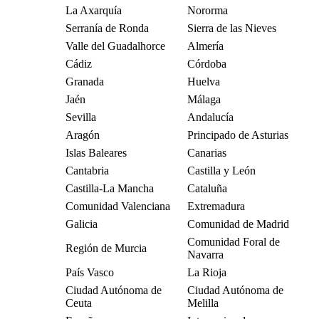
La Axarquía
Nororma
Serranía de Ronda
Sierra de las Nieves
Valle del Guadalhorce
Almería
Cádiz
Córdoba
Granada
Huelva
Jaén
Málaga
Sevilla
Andalucía
Aragón
Principado de Asturias
Islas Baleares
Canarias
Cantabria
Castilla y León
Castilla-La Mancha
Cataluña
Comunidad Valenciana
Extremadura
Galicia
Comunidad de Madrid
Comunidad Foral de
Región de Murcia
Navarra
País Vasco
La Rioja
Ciudad Autónoma de
Ciudad Autónoma de
Ceuta
Melilla