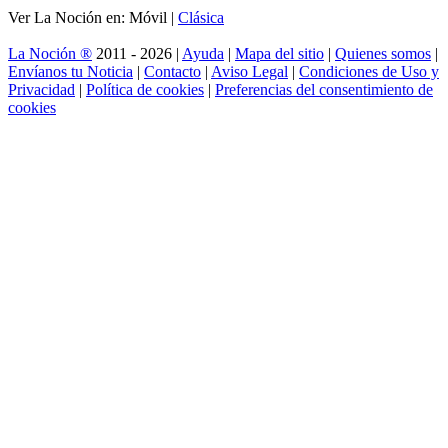
Ver La Noción en: Móvil |
Clásica
La Noción ®
2011 - 2026 |
Ayuda
|
Mapa del sitio
|
Quienes somos
|
Envíanos tu Noticia
|
Contacto
|
Aviso Legal
|
Condiciones de Uso y
Privacidad
|
Política de cookies
|
Preferencias del consentimiento de
cookies