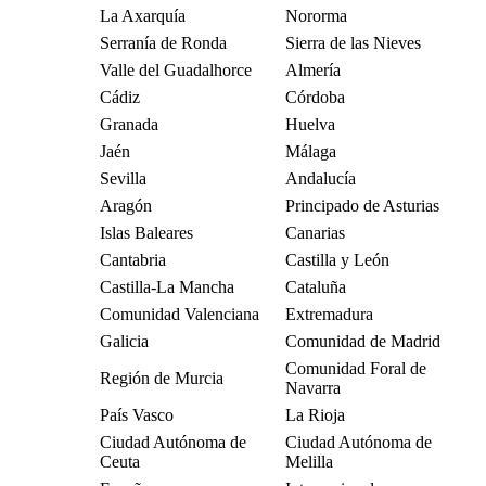
La Axarquía
Nororma
Serranía de Ronda
Sierra de las Nieves
Valle del Guadalhorce
Almería
Cádiz
Córdoba
Granada
Huelva
Jaén
Málaga
Sevilla
Andalucía
Aragón
Principado de Asturias
Islas Baleares
Canarias
Cantabria
Castilla y León
Castilla-La Mancha
Cataluña
Comunidad Valenciana
Extremadura
Galicia
Comunidad de Madrid
Comunidad Foral de
Región de Murcia
Navarra
País Vasco
La Rioja
Ciudad Autónoma de
Ciudad Autónoma de
Ceuta
Melilla