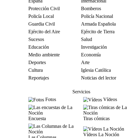
España
Internacional
Protección Civil
Bomberos
Policía Local
Policía Nacional
Guardia Civil
Armada Española
Ejército del Aire
Ejército de Tierra
Sucesos
Salud
Educación
Investigación
Medio ambiente
Economía
Deportes
Arte
Cultura
Iglesia Católica
Reportajes
Noticias del lector
Servicios
Fotos
Vídeos
Encuesta
Tiras cómicas
Vídeos La Noción
Las Columnas