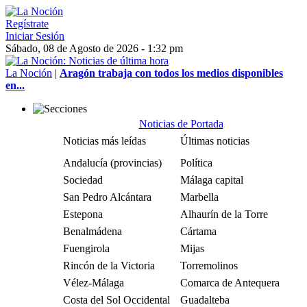
Regístrate
Iniciar Sesión
Sábado, 08 de Agosto de 2026 - 1:32 pm
La Noción
|
Aragón trabaja con todos los medios disponibles
en...
Noticias de Portada
Noticias más leídas
Últimas noticias
Andalucía (provincias)
Política
Sociedad
Málaga capital
San Pedro Alcántara
Marbella
Estepona
Alhaurín de la Torre
Benalmádena
Cártama
Fuengirola
Mijas
Rincón de la Victoria
Torremolinos
Vélez-Málaga
Comarca de Antequera
Costa del Sol Occidental
Guadalteba