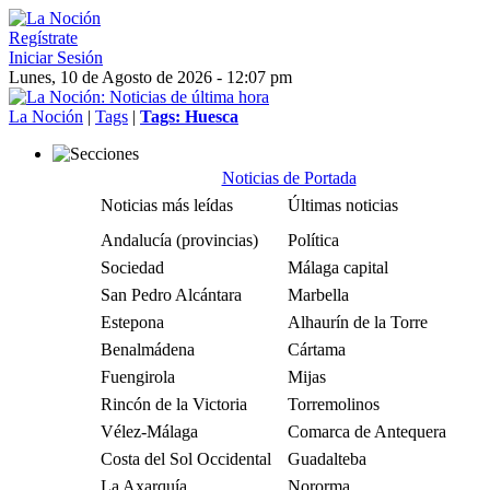
Regístrate
Iniciar Sesión
Lunes, 10 de Agosto de 2026 - 12:07 pm
La Noción
|
Tags
|
Tags: Huesca
Noticias de Portada
Noticias más leídas
Últimas noticias
Andalucía (provincias)
Política
Sociedad
Málaga capital
San Pedro Alcántara
Marbella
Estepona
Alhaurín de la Torre
Benalmádena
Cártama
Fuengirola
Mijas
Rincón de la Victoria
Torremolinos
Vélez-Málaga
Comarca de Antequera
Costa del Sol Occidental
Guadalteba
La Axarquía
Nororma