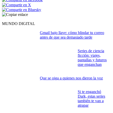
MUNDO DIGITAL
Gmail bajo llave: cómo blindar tu correo
antes de que sea demasiado tarde
Series de ciencia
ficción: viajes,
pantallas y futuros
que enganchan
Que se oiga a quienes nos dieron la voz
Si te enganchó
Dark, estas series
también te van a
atrapar