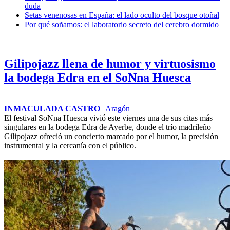
duda
Setas venenosas en España: el lado oculto del bosque otoñal
Por qué soñamos: el laboratorio secreto del cerebro dormido
Gilipojazz llena de humor y virtuosismo
la bodega Edra en el SoNna Huesca
INMACULADA CASTRO
|
Aragón
El festival SoNna
Huesca
vivió este viernes una de sus citas más
singulares en la bodega Edra de Ayerbe, donde el trío madrileño
Gilipojazz ofreció un concierto marcado por el humor, la precisión
instrumental y la cercanía con el público.