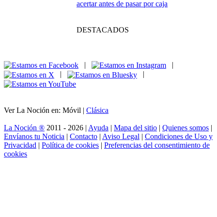
acertar antes de pasar por caja
DESTACADOS
|
|
|
|
Ver La Noción en: Móvil |
Clásica
La Noción ®
2011 - 2026 |
Ayuda
|
Mapa del sitio
|
Quienes somos
|
Envíanos tu Noticia
|
Contacto
|
Aviso Legal
|
Condiciones de Uso y
Privacidad
|
Política de cookies
|
Preferencias del consentimiento de
cookies