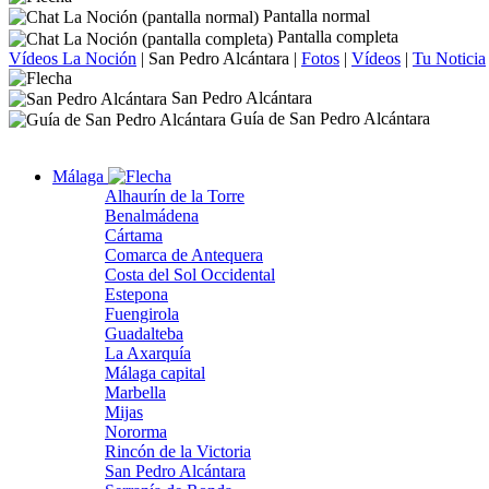
Pantalla normal
Pantalla completa
Vídeos La Noción
|
San Pedro Alcántara
|
Fotos
|
Vídeos
|
Tu Noticia
San Pedro Alcántara
Guía de San Pedro Alcántara
Málaga
Alhaurín de la Torre
Benalmádena
Cártama
Comarca de Antequera
Costa del Sol Occidental
Estepona
Fuengirola
Guadalteba
La Axarquía
Málaga capital
Marbella
Mijas
Nororma
Rincón de la Victoria
San Pedro Alcántara