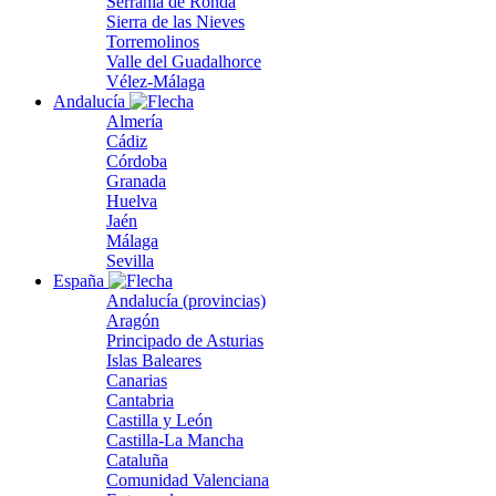
Serranía de Ronda
Sierra de las Nieves
Torremolinos
Valle del Guadalhorce
Vélez-Málaga
Andalucía
Almería
Cádiz
Córdoba
Granada
Huelva
Jaén
Málaga
Sevilla
España
Andalucía (provincias)
Aragón
Principado de Asturias
Islas Baleares
Canarias
Cantabria
Castilla y León
Castilla-La Mancha
Cataluña
Comunidad Valenciana