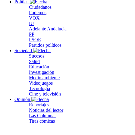
Política
Ciudadanos
Podemos
VOX
IU
Adelante Andalucía
PP
PSOE
Partidos políticos
Sociedad
Sucesos
Salud
Educación
Investigación
Medio ambiente
Videojuegos
Tecnología
Cine y televisión
Opinión
Reportajes
Noticias del lector
Las Columnas
Tiras cómicas