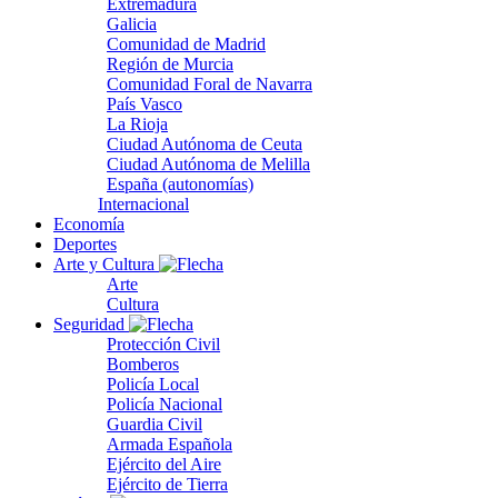
Extremadura
Galicia
Comunidad de Madrid
Región de Murcia
Comunidad Foral de Navarra
País Vasco
La Rioja
Ciudad Autónoma de Ceuta
Ciudad Autónoma de Melilla
España (autonomías)
Internacional
Economía
Deportes
Arte y Cultura
Arte
Cultura
Seguridad
Protección Civil
Bomberos
Policía Local
Policía Nacional
Guardia Civil
Armada Española
Ejército del Aire
Ejército de Tierra