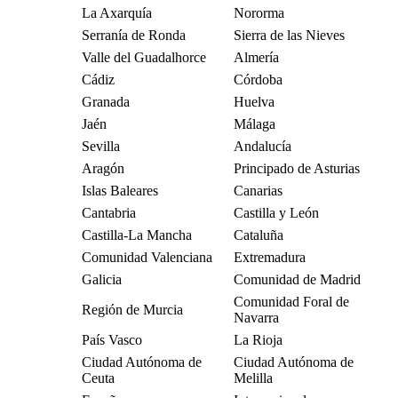
La Axarquía
Nororma
Serranía de Ronda
Sierra de las Nieves
Valle del Guadalhorce
Almería
Cádiz
Córdoba
Granada
Huelva
Jaén
Málaga
Sevilla
Andalucía
Aragón
Principado de Asturias
Islas Baleares
Canarias
Cantabria
Castilla y León
Castilla-La Mancha
Cataluña
Comunidad Valenciana
Extremadura
Galicia
Comunidad de Madrid
Comunidad Foral de
Región de Murcia
Navarra
País Vasco
La Rioja
Ciudad Autónoma de
Ciudad Autónoma de
Ceuta
Melilla