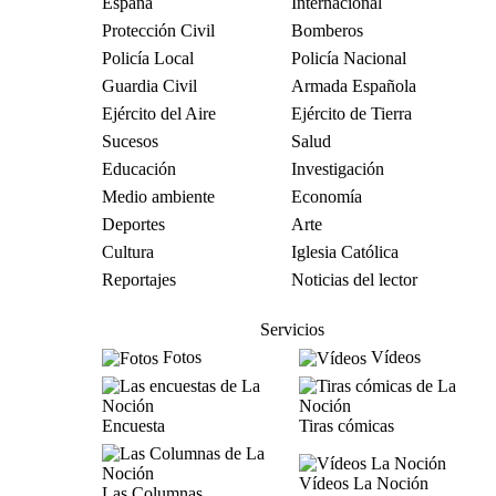
España
Internacional
Protección Civil
Bomberos
Policía Local
Policía Nacional
Guardia Civil
Armada Española
Ejército del Aire
Ejército de Tierra
Sucesos
Salud
Educación
Investigación
Medio ambiente
Economía
Deportes
Arte
Cultura
Iglesia Católica
Reportajes
Noticias del lector
Servicios
Fotos
Vídeos
Encuesta
Tiras cómicas
Vídeos La Noción
Las Columnas