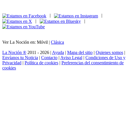
|
|
|
|
Ver La Noción en: Móvil |
Clásica
La Noción ®
2011 - 2026 |
Ayuda
|
Mapa del sitio
|
Quienes somos
|
Envíanos tu Noticia
|
Contacto
|
Aviso Legal
|
Condiciones de Uso y
Privacidad
|
Política de cookies
|
Preferencias del consentimiento de
cookies