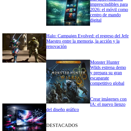
imprescindibles para
2026: el móvil como
centro de mando
digital
Halo: Campaign Evolved: el regreso del Jefe
Maestro entre la memoria, la acción y la
renovación
Monster Hunter
Wilds estrena demo
y prepara su gran
escaparate
competitivo global
Crear imágenes con
IA: el nuevo lienzo
del diseño gráfico
DESTACADOS