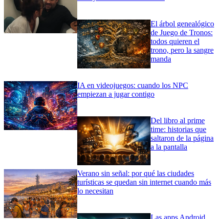
El árbol genealógico
de Juego de Tronos:
todos quieren el
trono, pero la sangre
manda
IA en videojuegos: cuando los NPC
empiezan a jugar contigo
Del libro al prime
time: historias que
saltaron de la página
a la pantalla
Verano sin señal: por qué las ciudades
turísticas se quedan sin internet cuando más
lo necesitan
Las apps Android