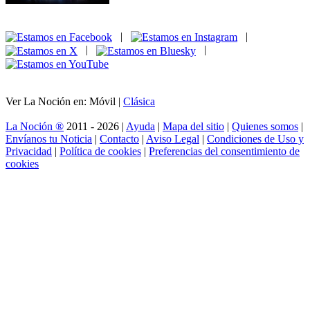
|
|
|
|
Ver La Noción en: Móvil |
Clásica
La Noción ®
2011 - 2026 |
Ayuda
|
Mapa del sitio
|
Quienes somos
|
Envíanos tu Noticia
|
Contacto
|
Aviso Legal
|
Condiciones de Uso y
Privacidad
|
Política de cookies
|
Preferencias del consentimiento de
cookies