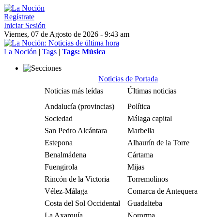
Regístrate
Iniciar Sesión
Viernes, 07 de Agosto de 2026 - 9:43 am
La Noción
|
Tags
|
Tags: Música
Noticias de Portada
Noticias más leídas
Últimas noticias
Andalucía (provincias)
Política
Sociedad
Málaga capital
San Pedro Alcántara
Marbella
Estepona
Alhaurín de la Torre
Benalmádena
Cártama
Fuengirola
Mijas
Rincón de la Victoria
Torremolinos
Vélez-Málaga
Comarca de Antequera
Costa del Sol Occidental
Guadalteba
La Axarquía
Nororma