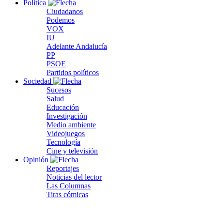
Política
Ciudadanos
Podemos
VOX
IU
Adelante Andalucía
PP
PSOE
Partidos políticos
Sociedad
Sucesos
Salud
Educación
Investigación
Medio ambiente
Videojuegos
Tecnología
Cine y televisión
Opinión
Reportajes
Noticias del lector
Las Columnas
Tiras cómicas