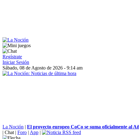
Regístrate
Iniciar Sesión
Sábado, 08 de Agosto de 2026 - 9:14 am
La Noción
|
El proyecto europeo CoCo se suma oficialmente al Año
|
Chat
|
Foro
|
App
|