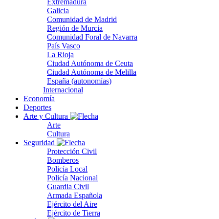
Extremadura
Galicia
Comunidad de Madrid
Región de Murcia
Comunidad Foral de Navarra
País Vasco
La Rioja
Ciudad Autónoma de Ceuta
Ciudad Autónoma de Melilla
España (autonomías)
Internacional
Economía
Deportes
Arte y Cultura
Arte
Cultura
Seguridad
Protección Civil
Bomberos
Policía Local
Policía Nacional
Guardia Civil
Armada Española
Ejército del Aire
Ejército de Tierra