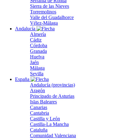
Serranía de Ronda
Sierra de las Nieves
Torremolinos
Valle del Guadalhorce
Vélez-Málaga
Andalucía
Almería
Cádiz
Córdoba
Granada
Huelva
Jaén
Málaga
Sevilla
España
Andalucía (provincias)
Aragón
Principado de Asturias
Islas Baleares
Canarias
Cantabria
Castilla y León
Castilla-La Mancha
Cataluña
Comunidad Valenciana