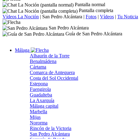
Pantalla normal
Pantalla completa
Vídeos La Noción
|
San Pedro Alcántara
|
Fotos
|
Vídeos
|
Tu Noticia
San Pedro Alcántara
Guía de San Pedro Alcántara
Málaga
Alhaurín de la Torre
Benalmádena
Cártama
Comarca de Antequera
Costa del Sol Occidental
Estepona
Fuengirola
Guadalteba
La Axarquía
Málaga capital
Marbella
Mijas
Nororma
Rincón de la Victoria
San Pedro Alcántara