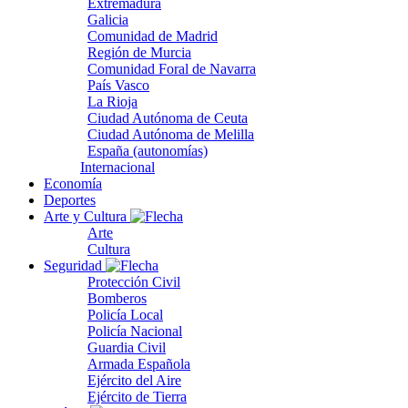
Extremadura
Galicia
Comunidad de Madrid
Región de Murcia
Comunidad Foral de Navarra
País Vasco
La Rioja
Ciudad Autónoma de Ceuta
Ciudad Autónoma de Melilla
España (autonomías)
Internacional
Economía
Deportes
Arte y Cultura
Arte
Cultura
Seguridad
Protección Civil
Bomberos
Policía Local
Policía Nacional
Guardia Civil
Armada Española
Ejército del Aire
Ejército de Tierra