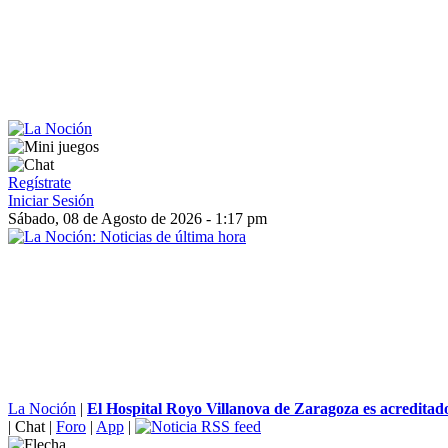
Regístrate
Iniciar Sesión
Sábado, 08 de Agosto de 2026 - 1:17 pm
La Noción
|
El Hospital Royo Villanova de Zaragoza es acreditado 
|
Chat
|
Foro
|
App
|