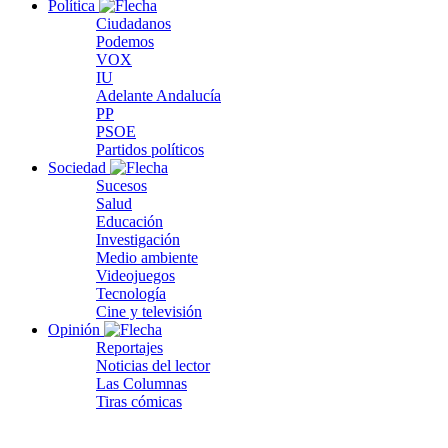
Política
Ciudadanos
Podemos
VOX
IU
Adelante Andalucía
PP
PSOE
Partidos políticos
Sociedad
Sucesos
Salud
Educación
Investigación
Medio ambiente
Videojuegos
Tecnología
Cine y televisión
Opinión
Reportajes
Noticias del lector
Las Columnas
Tiras cómicas