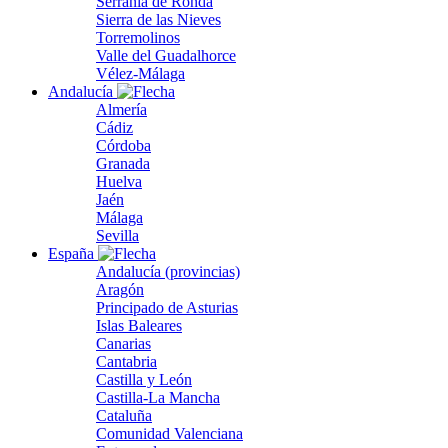
Serranía de Ronda
Sierra de las Nieves
Torremolinos
Valle del Guadalhorce
Vélez-Málaga
Andalucía
Almería
Cádiz
Córdoba
Granada
Huelva
Jaén
Málaga
Sevilla
España
Andalucía (provincias)
Aragón
Principado de Asturias
Islas Baleares
Canarias
Cantabria
Castilla y León
Castilla-La Mancha
Cataluña
Comunidad Valenciana