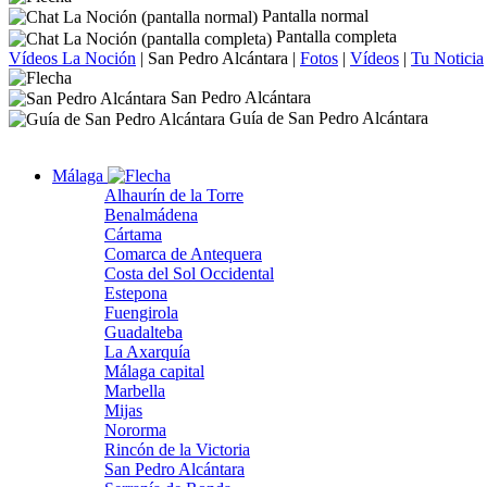
Pantalla normal
Pantalla completa
Vídeos La Noción
|
San Pedro Alcántara
|
Fotos
|
Vídeos
|
Tu Noticia
San Pedro Alcántara
Guía de San Pedro Alcántara
Málaga
Alhaurín de la Torre
Benalmádena
Cártama
Comarca de Antequera
Costa del Sol Occidental
Estepona
Fuengirola
Guadalteba
La Axarquía
Málaga capital
Marbella
Mijas
Nororma
Rincón de la Victoria
San Pedro Alcántara