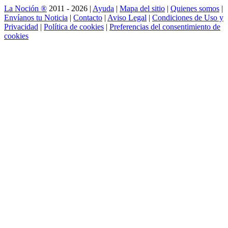
La Noción ®
2011 - 2026 |
Ayuda
|
Mapa del sitio
|
Quienes somos
|
Envíanos tu Noticia
|
Contacto
|
Aviso Legal
|
Condiciones de Uso y
Privacidad
|
Política de cookies
|
Preferencias del consentimiento de
cookies