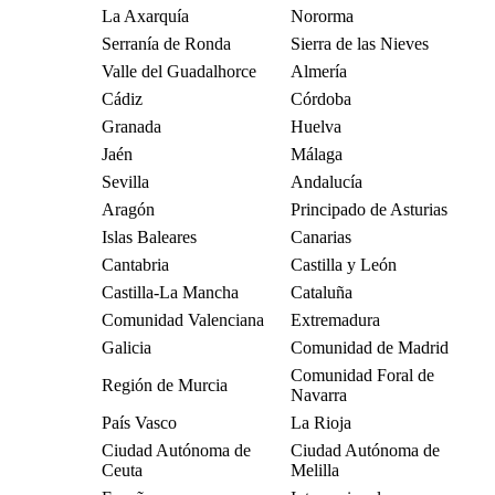
La Axarquía
Nororma
Serranía de Ronda
Sierra de las Nieves
Valle del Guadalhorce
Almería
Cádiz
Córdoba
Granada
Huelva
Jaén
Málaga
Sevilla
Andalucía
Aragón
Principado de Asturias
Islas Baleares
Canarias
Cantabria
Castilla y León
Castilla-La Mancha
Cataluña
Comunidad Valenciana
Extremadura
Galicia
Comunidad de Madrid
Comunidad Foral de
Región de Murcia
Navarra
País Vasco
La Rioja
Ciudad Autónoma de
Ciudad Autónoma de
Ceuta
Melilla