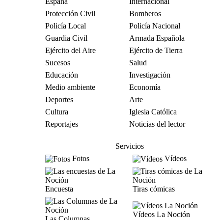
España
Internacional
Protección Civil
Bomberos
Policía Local
Policía Nacional
Guardia Civil
Armada Española
Ejército del Aire
Ejército de Tierra
Sucesos
Salud
Educación
Investigación
Medio ambiente
Economía
Deportes
Arte
Cultura
Iglesia Católica
Reportajes
Noticias del lector
Servicios
Fotos
Vídeos
Encuesta
Tiras cómicas
Vídeos La Noción
Las Columnas