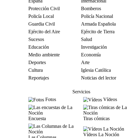
España
Internacional
Protección Civil
Bomberos
Policía Local
Policía Nacional
Guardia Civil
Armada Española
Ejército del Aire
Ejército de Tierra
Sucesos
Salud
Educación
Investigación
Medio ambiente
Economía
Deportes
Arte
Cultura
Iglesia Católica
Reportajes
Noticias del lector
Servicios
Fotos
Vídeos
Encuesta
Tiras cómicas
Vídeos La Noción
Las Columnas