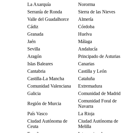
La Axarquía
Nororma
Serranía de Ronda
Sierra de las Nieves
Valle del Guadalhorce
Almería
Cádiz
Córdoba
Granada
Huelva
Jaén
Málaga
Sevilla
Andalucía
Aragón
Principado de Asturias
Islas Baleares
Canarias
Cantabria
Castilla y León
Castilla-La Mancha
Cataluña
Comunidad Valenciana
Extremadura
Galicia
Comunidad de Madrid
Comunidad Foral de
Región de Murcia
Navarra
País Vasco
La Rioja
Ciudad Autónoma de
Ciudad Autónoma de
Ceuta
Melilla