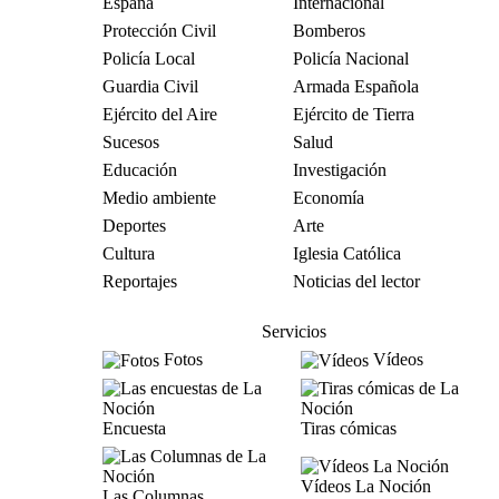
España
Internacional
Protección Civil
Bomberos
Policía Local
Policía Nacional
Guardia Civil
Armada Española
Ejército del Aire
Ejército de Tierra
Sucesos
Salud
Educación
Investigación
Medio ambiente
Economía
Deportes
Arte
Cultura
Iglesia Católica
Reportajes
Noticias del lector
Servicios
Fotos
Vídeos
Encuesta
Tiras cómicas
Vídeos La Noción
Las Columnas