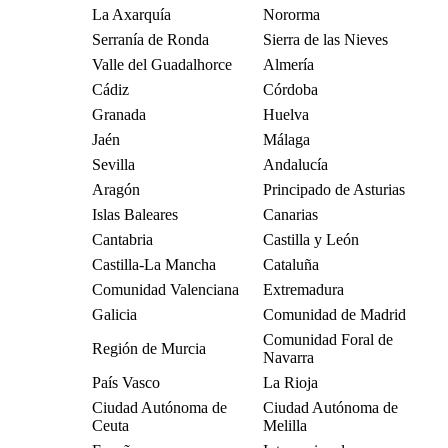
La Axarquía
Nororma
Serranía de Ronda
Sierra de las Nieves
Valle del Guadalhorce
Almería
Cádiz
Córdoba
Granada
Huelva
Jaén
Málaga
Sevilla
Andalucía
Aragón
Principado de Asturias
Islas Baleares
Canarias
Cantabria
Castilla y León
Castilla-La Mancha
Cataluña
Comunidad Valenciana
Extremadura
Galicia
Comunidad de Madrid
Comunidad Foral de
Región de Murcia
Navarra
País Vasco
La Rioja
Ciudad Autónoma de
Ciudad Autónoma de
Ceuta
Melilla