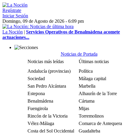
Regístrate
Iniciar Sesión
Domingo, 09 de Agosto de 2026 - 6:09 pm
La Noción
|
Servicios Operativos de Benalmádena acomete
actuaciones...
Noticias de Portada
Noticias más leídas
Últimas noticias
Andalucía (provincias)
Política
Sociedad
Málaga capital
San Pedro Alcántara
Marbella
Estepona
Alhaurín de la Torre
Benalmádena
Cártama
Fuengirola
Mijas
Rincón de la Victoria
Torremolinos
Vélez-Málaga
Comarca de Antequera
Costa del Sol Occidental
Guadalteba