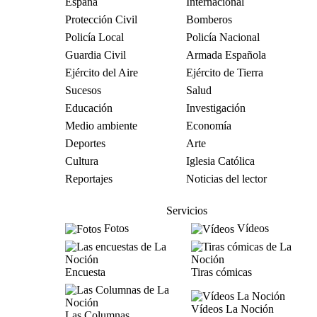
España
Internacional
Protección Civil
Bomberos
Policía Local
Policía Nacional
Guardia Civil
Armada Española
Ejército del Aire
Ejército de Tierra
Sucesos
Salud
Educación
Investigación
Medio ambiente
Economía
Deportes
Arte
Cultura
Iglesia Católica
Reportajes
Noticias del lector
Servicios
Fotos
Vídeos
Encuesta
Tiras cómicas
Vídeos La Noción
Las Columnas