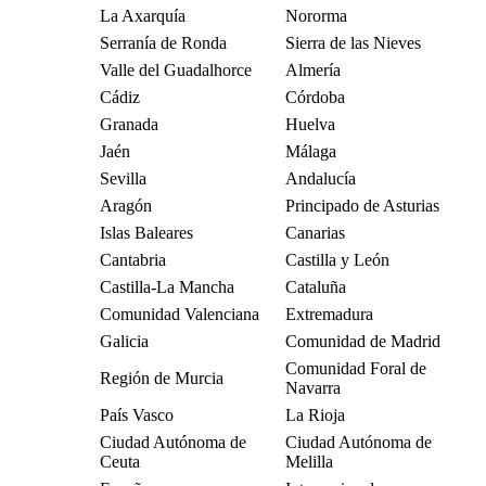
La Axarquía
Nororma
Serranía de Ronda
Sierra de las Nieves
Valle del Guadalhorce
Almería
Cádiz
Córdoba
Granada
Huelva
Jaén
Málaga
Sevilla
Andalucía
Aragón
Principado de Asturias
Islas Baleares
Canarias
Cantabria
Castilla y León
Castilla-La Mancha
Cataluña
Comunidad Valenciana
Extremadura
Galicia
Comunidad de Madrid
Comunidad Foral de
Región de Murcia
Navarra
País Vasco
La Rioja
Ciudad Autónoma de
Ciudad Autónoma de
Ceuta
Melilla