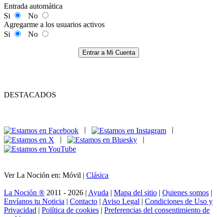
Entrada automática
Si
No
Agregarme a los usuarios activos
Si
No
Entrar a Mi Cuenta
DESTACADOS
|
|
|
|
Ver La Noción en: Móvil |
Clásica
La Noción ®
2011 - 2026 |
Ayuda
|
Mapa del sitio
|
Quienes somos
|
Envíanos tu Noticia
|
Contacto
|
Aviso Legal
|
Condiciones de Uso y
Privacidad
|
Política de cookies
|
Preferencias del consentimiento de