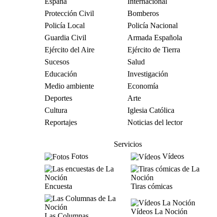
España
Internacional
Protección Civil
Bomberos
Policía Local
Policía Nacional
Guardia Civil
Armada Española
Ejército del Aire
Ejército de Tierra
Sucesos
Salud
Educación
Investigación
Medio ambiente
Economía
Deportes
Arte
Cultura
Iglesia Católica
Reportajes
Noticias del lector
Servicios
Fotos
Vídeos
Encuesta
Tiras cómicas
Vídeos La Noción
Las Columnas