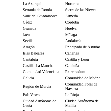
La Axarquía
Nororma
Serranía de Ronda
Sierra de las Nieves
Valle del Guadalhorce
Almería
Cádiz
Córdoba
Granada
Huelva
Jaén
Málaga
Sevilla
Andalucía
Aragón
Principado de Asturias
Islas Baleares
Canarias
Cantabria
Castilla y León
Castilla-La Mancha
Cataluña
Comunidad Valenciana
Extremadura
Galicia
Comunidad de Madrid
Comunidad Foral de
Región de Murcia
Navarra
País Vasco
La Rioja
Ciudad Autónoma de
Ciudad Autónoma de
Ceuta
Melilla