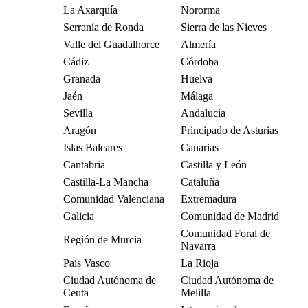
La Axarquía
Nororma
Serranía de Ronda
Sierra de las Nieves
Valle del Guadalhorce
Almería
Cádiz
Córdoba
Granada
Huelva
Jaén
Málaga
Sevilla
Andalucía
Aragón
Principado de Asturias
Islas Baleares
Canarias
Cantabria
Castilla y León
Castilla-La Mancha
Cataluña
Comunidad Valenciana
Extremadura
Galicia
Comunidad de Madrid
Comunidad Foral de
Región de Murcia
Navarra
País Vasco
La Rioja
Ciudad Autónoma de
Ciudad Autónoma de
Ceuta
Melilla