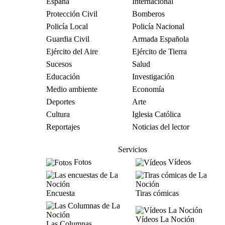
España
Internacional
Protección Civil
Bomberos
Policía Local
Policía Nacional
Guardia Civil
Armada Española
Ejército del Aire
Ejército de Tierra
Sucesos
Salud
Educación
Investigación
Medio ambiente
Economía
Deportes
Arte
Cultura
Iglesia Católica
Reportajes
Noticias del lector
Servicios
Fotos
Vídeos
Encuesta
Tiras cómicas
Vídeos La Noción
Las Columnas