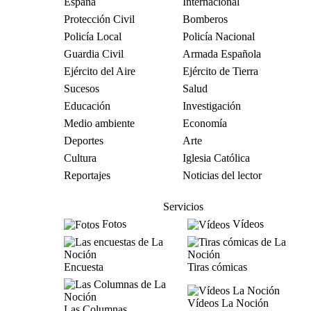
España
Internacional
Protección Civil
Bomberos
Policía Local
Policía Nacional
Guardia Civil
Armada Española
Ejército del Aire
Ejército de Tierra
Sucesos
Salud
Educación
Investigación
Medio ambiente
Economía
Deportes
Arte
Cultura
Iglesia Católica
Reportajes
Noticias del lector
Servicios
Fotos
Vídeos
Encuesta
Tiras cómicas
Vídeos La Noción
Las Columnas