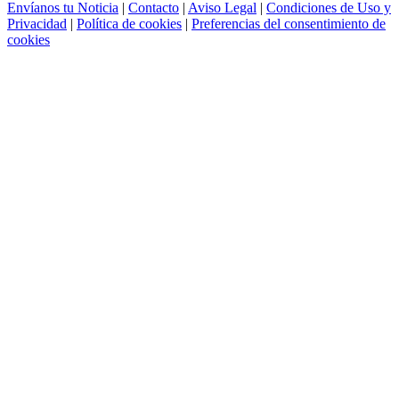
Envíanos tu Noticia
|
Contacto
|
Aviso Legal
|
Condiciones de Uso y
Privacidad
|
Política de cookies
|
Preferencias del consentimiento de
cookies