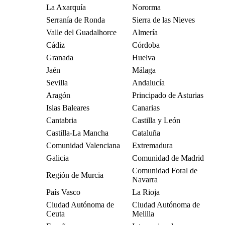
La Axarquía
Nororma
Serranía de Ronda
Sierra de las Nieves
Valle del Guadalhorce
Almería
Cádiz
Córdoba
Granada
Huelva
Jaén
Málaga
Sevilla
Andalucía
Aragón
Principado de Asturias
Islas Baleares
Canarias
Cantabria
Castilla y León
Castilla-La Mancha
Cataluña
Comunidad Valenciana
Extremadura
Galicia
Comunidad de Madrid
Comunidad Foral de
Región de Murcia
Navarra
País Vasco
La Rioja
Ciudad Autónoma de
Ciudad Autónoma de
Ceuta
Melilla