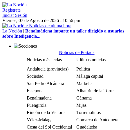
Regístrate
Iniciar Sesión
Viernes, 07 de Agosto de 2026 - 10:56 pm
La Noción
|
Benalmádena imparte un taller dirigido a usuarias
sobre Inteligencia...
Noticias de Portada
Noticias más leídas
Últimas noticias
Andalucía (provincias)
Política
Sociedad
Málaga capital
San Pedro Alcántara
Marbella
Estepona
Alhaurín de la Torre
Benalmádena
Cártama
Fuengirola
Mijas
Rincón de la Victoria
Torremolinos
Vélez-Málaga
Comarca de Antequera
Costa del Sol Occidental
Guadalteba