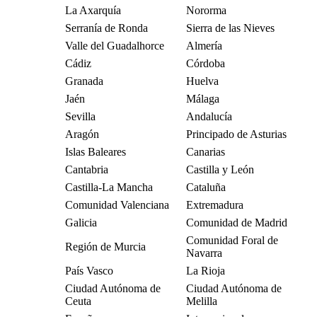
La Axarquía
Nororma
Serranía de Ronda
Sierra de las Nieves
Valle del Guadalhorce
Almería
Cádiz
Córdoba
Granada
Huelva
Jaén
Málaga
Sevilla
Andalucía
Aragón
Principado de Asturias
Islas Baleares
Canarias
Cantabria
Castilla y León
Castilla-La Mancha
Cataluña
Comunidad Valenciana
Extremadura
Galicia
Comunidad de Madrid
Comunidad Foral de
Región de Murcia
Navarra
País Vasco
La Rioja
Ciudad Autónoma de
Ciudad Autónoma de
Ceuta
Melilla