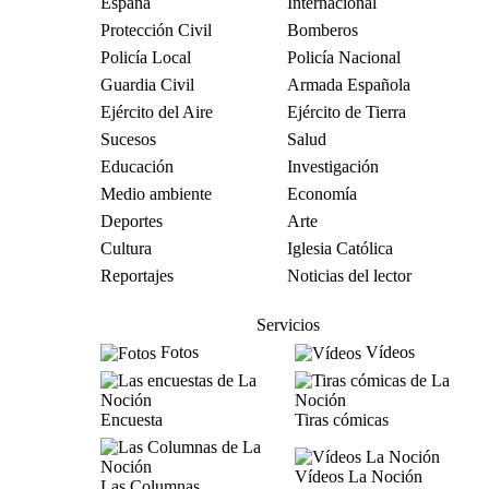
España
Internacional
Protección Civil
Bomberos
Policía Local
Policía Nacional
Guardia Civil
Armada Española
Ejército del Aire
Ejército de Tierra
Sucesos
Salud
Educación
Investigación
Medio ambiente
Economía
Deportes
Arte
Cultura
Iglesia Católica
Reportajes
Noticias del lector
Servicios
Fotos
Vídeos
Encuesta
Tiras cómicas
Vídeos La Noción
Las Columnas