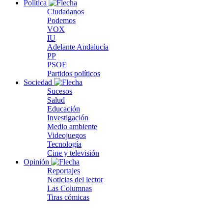
Política
Ciudadanos
Podemos
VOX
IU
Adelante Andalucía
PP
PSOE
Partidos políticos
Sociedad
Sucesos
Salud
Educación
Investigación
Medio ambiente
Videojuegos
Tecnología
Cine y televisión
Opinión
Reportajes
Noticias del lector
Las Columnas
Tiras cómicas