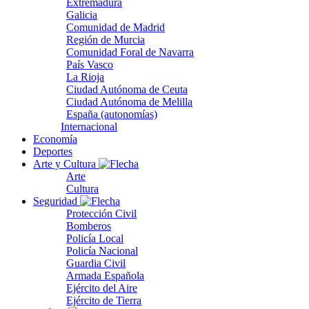
Extremadura
Galicia
Comunidad de Madrid
Región de Murcia
Comunidad Foral de Navarra
País Vasco
La Rioja
Ciudad Autónoma de Ceuta
Ciudad Autónoma de Melilla
España (autonomías)
Internacional
Economía
Deportes
Arte y Cultura
Arte
Cultura
Seguridad
Protección Civil
Bomberos
Policía Local
Policía Nacional
Guardia Civil
Armada Española
Ejército del Aire
Ejército de Tierra