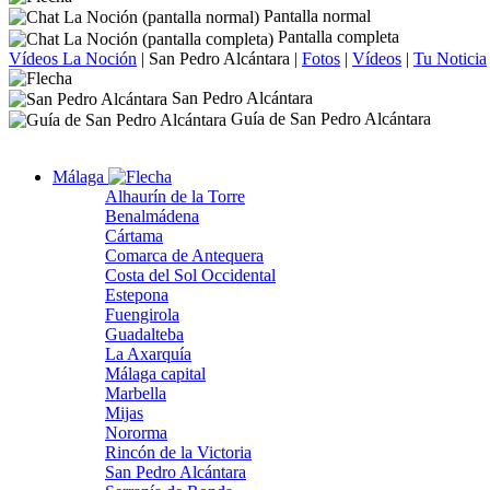
Pantalla normal
Pantalla completa
Vídeos La Noción
|
San Pedro Alcántara
|
Fotos
|
Vídeos
|
Tu Noticia
San Pedro Alcántara
Guía de San Pedro Alcántara
Málaga
Alhaurín de la Torre
Benalmádena
Cártama
Comarca de Antequera
Costa del Sol Occidental
Estepona
Fuengirola
Guadalteba
La Axarquía
Málaga capital
Marbella
Mijas
Nororma
Rincón de la Victoria
San Pedro Alcántara