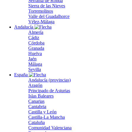
Serranía de Ronda
Sierra de las Nieves
Torremolinos
Valle del Guadalhorce
Vélez-Málaga
Andalucía
Almería
Cádiz
Córdoba
Granada
Huelva
Jaén
Málaga
Sevilla
España
Andalucía (provincias)
Aragón
Principado de Asturias
Islas Baleares
Canarias
Cantabria
Castilla y León
Castilla-La Mancha
Cataluña
Comunidad Valenciana