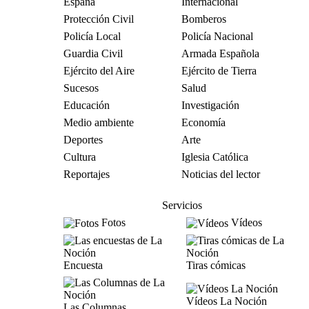
España
Internacional
Protección Civil
Bomberos
Policía Local
Policía Nacional
Guardia Civil
Armada Española
Ejército del Aire
Ejército de Tierra
Sucesos
Salud
Educación
Investigación
Medio ambiente
Economía
Deportes
Arte
Cultura
Iglesia Católica
Reportajes
Noticias del lector
Servicios
Fotos
Vídeos
Encuesta
Tiras cómicas
Vídeos La Noción
Las Columnas