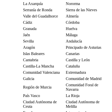
La Axarquía
Nororma
Serranía de Ronda
Sierra de las Nieves
Valle del Guadalhorce
Almería
Cádiz
Córdoba
Granada
Huelva
Jaén
Málaga
Sevilla
Andalucía
Aragón
Principado de Asturias
Islas Baleares
Canarias
Cantabria
Castilla y León
Castilla-La Mancha
Cataluña
Comunidad Valenciana
Extremadura
Galicia
Comunidad de Madrid
Comunidad Foral de
Región de Murcia
Navarra
País Vasco
La Rioja
Ciudad Autónoma de
Ciudad Autónoma de
Ceuta
Melilla