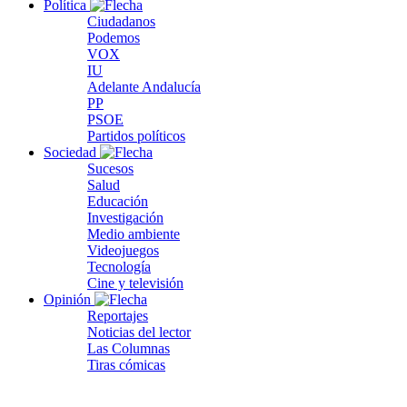
Política
Ciudadanos
Podemos
VOX
IU
Adelante Andalucía
PP
PSOE
Partidos políticos
Sociedad
Sucesos
Salud
Educación
Investigación
Medio ambiente
Videojuegos
Tecnología
Cine y televisión
Opinión
Reportajes
Noticias del lector
Las Columnas
Tiras cómicas