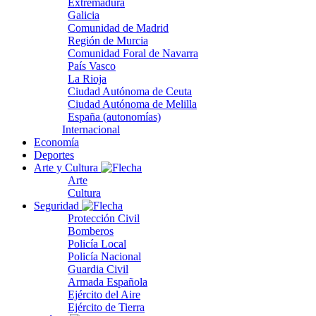
Extremadura
Galicia
Comunidad de Madrid
Región de Murcia
Comunidad Foral de Navarra
País Vasco
La Rioja
Ciudad Autónoma de Ceuta
Ciudad Autónoma de Melilla
España (autonomías)
Internacional
Economía
Deportes
Arte y Cultura
Arte
Cultura
Seguridad
Protección Civil
Bomberos
Policía Local
Policía Nacional
Guardia Civil
Armada Española
Ejército del Aire
Ejército de Tierra