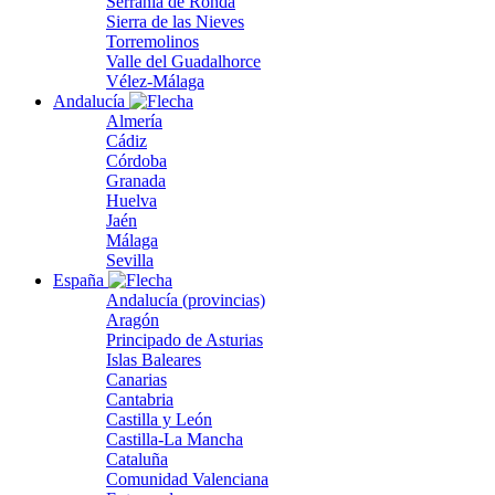
Serranía de Ronda
Sierra de las Nieves
Torremolinos
Valle del Guadalhorce
Vélez-Málaga
Andalucía
Almería
Cádiz
Córdoba
Granada
Huelva
Jaén
Málaga
Sevilla
España
Andalucía (provincias)
Aragón
Principado de Asturias
Islas Baleares
Canarias
Cantabria
Castilla y León
Castilla-La Mancha
Cataluña
Comunidad Valenciana