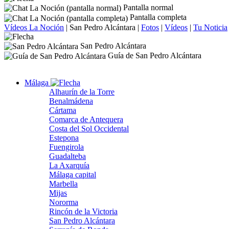
Pantalla normal
Pantalla completa
Vídeos La Noción
|
San Pedro Alcántara
|
Fotos
|
Vídeos
|
Tu Noticia
San Pedro Alcántara
Guía de San Pedro Alcántara
Málaga
Alhaurín de la Torre
Benalmádena
Cártama
Comarca de Antequera
Costa del Sol Occidental
Estepona
Fuengirola
Guadalteba
La Axarquía
Málaga capital
Marbella
Mijas
Nororma
Rincón de la Victoria
San Pedro Alcántara