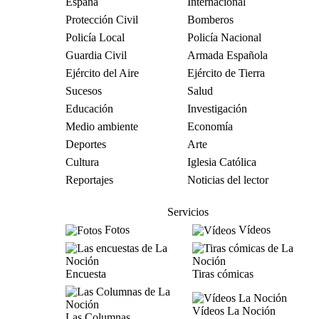
España
Internacional
Protección Civil
Bomberos
Policía Local
Policía Nacional
Guardia Civil
Armada Española
Ejército del Aire
Ejército de Tierra
Sucesos
Salud
Educación
Investigación
Medio ambiente
Economía
Deportes
Arte
Cultura
Iglesia Católica
Reportajes
Noticias del lector
Servicios
Fotos
Vídeos
Encuesta
Tiras cómicas
Vídeos La Noción
Las Columnas