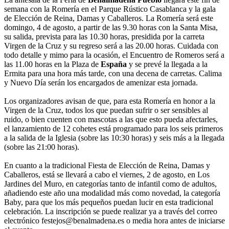
semana con la Romería en el Parque Rústico Casablanca y la gala
de Elección de Reina, Damas y Caballeros. La Romería será este
domingo, 4 de agosto, a partir de las 9.30 horas con la Santa Misa,
su salida, prevista para las 10.30 horas, presidida por la carreta
Virgen de la Cruz y su regreso será a las 20.00 horas. Cuidada con
todo detalle y mimo para la ocasión, el Encuentro de Romeros será a
las 11.00 horas en la Plaza de
España
y se prevé la llegada a la
Ermita para una hora más tarde, con una decena de carretas. Calima
y Nuevo Día serán los encargados de amenizar esta jornada.
Los organizadores avisan de que, para esta Romería en honor a la
Virgen de la Cruz, todos los que puedan sufrir o ser sensibles al
ruido, o bien cuenten con mascotas a las que esto pueda afectarles,
el lanzamiento de 12 cohetes está programado para los seis primeros
a la salida de la Iglesia (sobre las 10:30 horas) y seis más a la llegada
(sobre las 21:00 horas).
En cuanto a la tradicional Fiesta de Elección de Reina, Damas y
Caballeros, está se llevará a cabo el viernes, 2 de agosto, en Los
Jardines del Muro, en categorías tanto de infantil como de adultos,
añadiendo este año una modalidad más como novedad, la categoría
Baby, para que los más pequeños puedan lucir en esta tradicional
celebración. La inscripción se puede realizar ya a través del correo
electrónico festejos@benalmadena.es o media hora antes de iniciarse