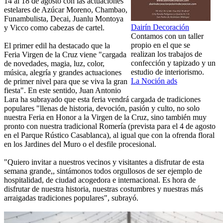
14 al 18 de agosto con las actuaciones
estelares de Azúcar Moreno, Chambao,
Funambulista, Decai, Juanlu Montoya
Dairín Decoración
y Vicco como cabezas de cartel.
Contamos con un taller
propio en el que se
El primer edil ha destacado que la
realizan los trabajos de
Feria Virgen de la Cruz viene "cargada
confección y tapizado y un
de novedades, magia, luz, color,
estudio de interiorismo.
música, alegría y grandes actuaciones
La Noción ads
de primer nivel para que se viva la gran
fiesta". En este sentido, Juan Antonio
Lara ha subrayado que esta feria vendrá cargada de tradiciones
populares "llenas de historia, devoción, pasión y culto, no solo
nuestra Feria en Honor a la Virgen de la Cruz, sino también muy
pronto con nuestra tradicional Romería (prevista para el 4 de agosto
en el Parque Rústico Casablanca), al igual que con la ofrenda floral
en los Jardines del Muro o el desfile procesional.
"Quiero invitar a nuestros vecinos y visitantes a disfrutar de esta
semana grande,, sintámonos todos orgullosos de ser ejemplo de
hospitalidad, de ciudad acogedora e internacional. Es hora de
disfrutar de nuestra historia, nuestras costumbres y nuestras más
arraigadas tradiciones populares", subrayó.