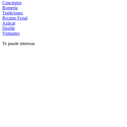
Conciertos
Romería
Tradiciones
Recinto Ferial
Azúcar
Desfile
Visitantes
Te puede interesar