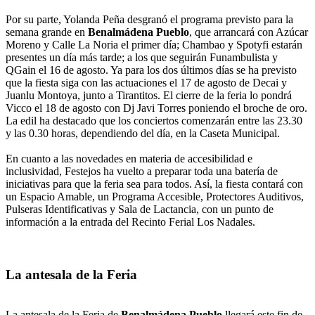
Por su parte, Yolanda Peña desgranó el programa previsto para la
semana grande en
Benalmádena Pueblo
, que arrancará con Azúcar
Moreno y Calle La Noria el primer día; Chambao y Spotyfi estarán
presentes un día más tarde; a los que seguirán Funambulista y
QGain el 16 de agosto. Ya para los dos últimos días se ha previsto
que la fiesta siga con las actuaciones el 17 de agosto de Decai y
Juanlu Montoya, junto a Tirantitos. El cierre de la feria lo pondrá
Vicco el 18 de agosto con Dj Javi Torres poniendo el broche de oro.
La edil ha destacado que los conciertos comenzarán entre las 23.30
y las 0.30 horas, dependiendo del día, en la Caseta Municipal.
En cuanto a las novedades en materia de accesibilidad e
inclusividad, Festejos ha vuelto a preparar toda una batería de
iniciativas para que la feria sea para todos. Así, la fiesta contará con
un Espacio Amable, un Programa Accesible, Protectores Auditivos,
Pulseras Identificativas y Sala de Lactancia, con un punto de
información a la entrada del Recinto Ferial Los Nadales.
La antesala de la Feria
La antesala de la Feria de
Benalmádena Pueblo
llegará este fin de