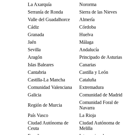
La Axarquía
Nororma
Serranía de Ronda
Sierra de las Nieves
Valle del Guadalhorce
Almería
Cádiz
Córdoba
Granada
Huelva
Jaén
Málaga
Sevilla
Andalucía
Aragón
Principado de Asturias
Islas Baleares
Canarias
Cantabria
Castilla y León
Castilla-La Mancha
Cataluña
Comunidad Valenciana
Extremadura
Galicia
Comunidad de Madrid
Comunidad Foral de
Región de Murcia
Navarra
País Vasco
La Rioja
Ciudad Autónoma de
Ciudad Autónoma de
Ceuta
Melilla