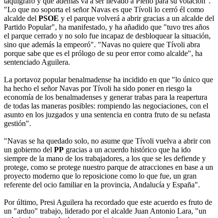
taquígrafo y que además va a ser llevado a Pleno para su votación".
"Lo que no soporta el señor Navas es que Tívoli lo cerró él como
alcalde del
PSOE
y el parque volverá a abrir gracias a un alcalde del
Partido Popular", ha manifestado, y ha añadido que "tuvo tres años
el parque cerrado y no solo fue incapaz de desbloquear la situación,
sino que además la empeoró". "Navas no quiere que Tívoli abra
porque sabe que es el prólogo de su peor error como alcalde", ha
sentenciado Aguilera.
La portavoz popular benalmadense ha incidido en que "lo único que
ha hecho el señor Navas por Tívoli ha sido poner en riesgo la
economía de los benalmadenses y generar trabas para la reapertura
de todas las maneras posibles: rompiendo las negociaciones, con el
asunto en los juzgados y una sentencia en contra fruto de su nefasta
gestión".
"Navas se ha quedado solo, no asume que Tívoli vuelva a abrir con
un gobierno del
PP
gracias a un acuerdo histórico que ha ido
siempre de la mano de los trabajadores, a los que se les defiende y
protege, como se protege nuestro parque de atracciones en base a un
proyecto moderno que lo reposicione como lo que fue, un gran
referente del ocio familiar en la provincia, Andalucía y España".
Por último, Presi Aguilera ha recordado que este acuerdo es fruto de
un "arduo" trabajo, liderado por el alcalde Juan Antonio Lara, "un