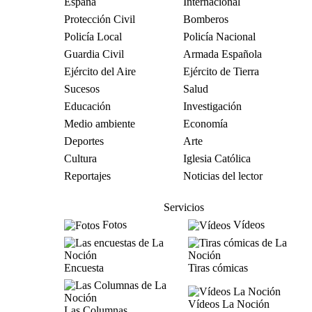
España
Internacional
Protección Civil
Bomberos
Policía Local
Policía Nacional
Guardia Civil
Armada Española
Ejército del Aire
Ejército de Tierra
Sucesos
Salud
Educación
Investigación
Medio ambiente
Economía
Deportes
Arte
Cultura
Iglesia Católica
Reportajes
Noticias del lector
Servicios
Fotos
Vídeos
Encuesta
Tiras cómicas
Vídeos La Noción
Las Columnas