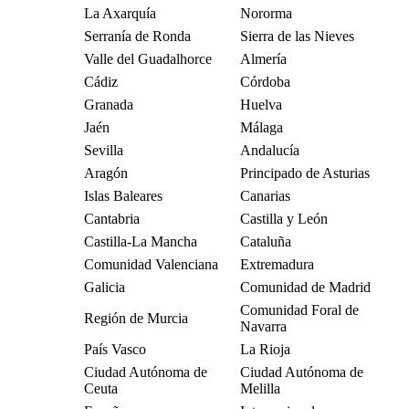
La Axarquía
Nororma
Serranía de Ronda
Sierra de las Nieves
Valle del Guadalhorce
Almería
Cádiz
Córdoba
Granada
Huelva
Jaén
Málaga
Sevilla
Andalucía
Aragón
Principado de Asturias
Islas Baleares
Canarias
Cantabria
Castilla y León
Castilla-La Mancha
Cataluña
Comunidad Valenciana
Extremadura
Galicia
Comunidad de Madrid
Comunidad Foral de
Región de Murcia
Navarra
País Vasco
La Rioja
Ciudad Autónoma de
Ciudad Autónoma de
Ceuta
Melilla