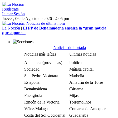
Regístrate
Iniciar Sesión
Jueves, 06 de Agosto de 2026 - 4:05 pm
La Noción
|
El PP de Benalmádena ensalza la “gran noticia”
que supone...
Noticias de Portada
Noticias más leídas
Últimas noticias
Andalucía (provincias)
Política
Sociedad
Málaga capital
San Pedro Alcántara
Marbella
Estepona
Alhaurín de la Torre
Benalmádena
Cártama
Fuengirola
Mijas
Rincón de la Victoria
Torremolinos
Vélez-Málaga
Comarca de Antequera
Costa del Sol Occidental
Guadalteba