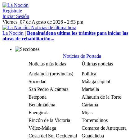
Regístrate
Iniciar Sesión
Viernes, 07 de Agosto de 2026 - 2:53 pm
La Noción
|
Benalmádena ultima los trámites para iniciar las
obras de rehabilitación...
Noticias de Portada
Noticias más leídas
Últimas noticias
Andalucía (provincias)
Política
Sociedad
Málaga capital
San Pedro Alcántara
Marbella
Estepona
Alhaurín de la Torre
Benalmádena
Cártama
Fuengirola
Mijas
Rincón de la Victoria
Torremolinos
Vélez-Málaga
Comarca de Antequera
Costa del Sol Occidental
Guadalteba