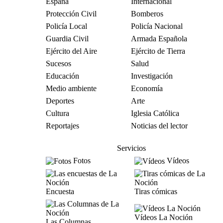
España
Internacional
Protección Civil
Bomberos
Policía Local
Policía Nacional
Guardia Civil
Armada Española
Ejército del Aire
Ejército de Tierra
Sucesos
Salud
Educación
Investigación
Medio ambiente
Economía
Deportes
Arte
Cultura
Iglesia Católica
Reportajes
Noticias del lector
Servicios
Fotos
Vídeos
Encuesta
Tiras cómicas
Vídeos La Noción
Las Columnas