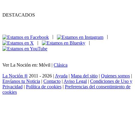
DESTACADOS
|
|
|
|
Ver La Noción en: Móvil |
Clásica
La Noción ®
2011 - 2026 |
Ayuda
|
Mapa del sitio
|
Quienes somos
|
Envíanos tu Noticia
|
Contacto
|
Aviso Legal
|
Condiciones de Uso y
Privacidad
|
Política de cookies
|
Preferencias del consentimiento de
cookies