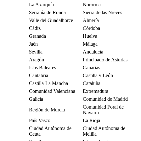
La Axarquía
Nororma
Serranía de Ronda
Sierra de las Nieves
Valle del Guadalhorce
Almería
Cádiz
Córdoba
Granada
Huelva
Jaén
Málaga
Sevilla
Andalucía
Aragón
Principado de Asturias
Islas Baleares
Canarias
Cantabria
Castilla y León
Castilla-La Mancha
Cataluña
Comunidad Valenciana
Extremadura
Galicia
Comunidad de Madrid
Comunidad Foral de
Región de Murcia
Navarra
País Vasco
La Rioja
Ciudad Autónoma de
Ciudad Autónoma de
Ceuta
Melilla