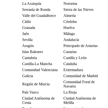
La Axarquía
Nororma
Serranía de Ronda
Sierra de las Nieves
Valle del Guadalhorce
Almería
Cádiz
Córdoba
Granada
Huelva
Jaén
Málaga
Sevilla
Andalucía
Aragón
Principado de Asturias
Islas Baleares
Canarias
Cantabria
Castilla y León
Castilla-La Mancha
Cataluña
Comunidad Valenciana
Extremadura
Galicia
Comunidad de Madrid
Comunidad Foral de
Región de Murcia
Navarra
País Vasco
La Rioja
Ciudad Autónoma de
Ciudad Autónoma de
Ceuta
Melilla