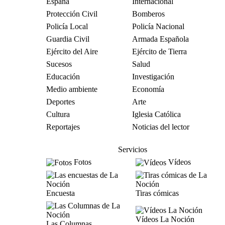
España
Internacional
Protección Civil
Bomberos
Policía Local
Policía Nacional
Guardia Civil
Armada Española
Ejército del Aire
Ejército de Tierra
Sucesos
Salud
Educación
Investigación
Medio ambiente
Economía
Deportes
Arte
Cultura
Iglesia Católica
Reportajes
Noticias del lector
Servicios
Fotos
Vídeos
Encuesta
Tiras cómicas
Vídeos La Noción
Las Columnas