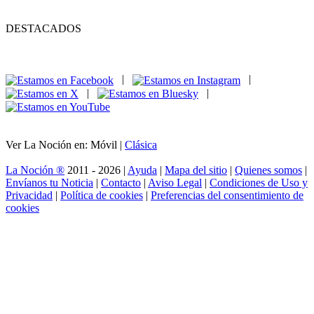
DESTACADOS
|
|
|
|
Ver La Noción en: Móvil |
Clásica
La Noción ®
2011 - 2026 |
Ayuda
|
Mapa del sitio
|
Quienes somos
|
Envíanos tu Noticia
|
Contacto
|
Aviso Legal
|
Condiciones de Uso y
Privacidad
|
Política de cookies
|
Preferencias del consentimiento de
cookies