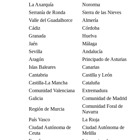
La Axarquía
Nororma
Serranía de Ronda
Sierra de las Nieves
Valle del Guadalhorce
Almería
Cádiz
Córdoba
Granada
Huelva
Jaén
Málaga
Sevilla
Andalucía
Aragón
Principado de Asturias
Islas Baleares
Canarias
Cantabria
Castilla y León
Castilla-La Mancha
Cataluña
Comunidad Valenciana
Extremadura
Galicia
Comunidad de Madrid
Comunidad Foral de
Región de Murcia
Navarra
País Vasco
La Rioja
Ciudad Autónoma de
Ciudad Autónoma de
Ceuta
Melilla