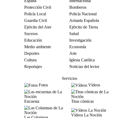
España
Internacional
Protección Civil
Bomberos
Policía Local
Policía Nacional
Guardia Civil
Armada Española
Ejército del Aire
Ejército de Tierra
Sucesos
Salud
Educación
Investigación
Medio ambiente
Economía
Deportes
Arte
Cultura
Iglesia Católica
Reportajes
Noticias del lector
Servicios
Fotos
Vídeos
Encuesta
Tiras cómicas
Vídeos La Noción
Las Columnas