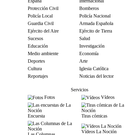
España
Internacional
Protección Civil
Bomberos
Policía Local
Policía Nacional
Guardia Civil
Armada Española
Ejército del Aire
Ejército de Tierra
Sucesos
Salud
Educación
Investigación
Medio ambiente
Economía
Deportes
Arte
Cultura
Iglesia Católica
Reportajes
Noticias del lector
Servicios
Fotos
Vídeos
Encuesta
Tiras cómicas
Vídeos La Noción
Las Columnas