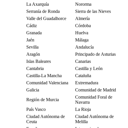
La Axarquía
Nororma
Serranía de Ronda
Sierra de las Nieves
Valle del Guadalhorce
Almería
Cádiz
Córdoba
Granada
Huelva
Jaén
Málaga
Sevilla
Andalucía
Aragón
Principado de Asturias
Islas Baleares
Canarias
Cantabria
Castilla y León
Castilla-La Mancha
Cataluña
Comunidad Valenciana
Extremadura
Galicia
Comunidad de Madrid
Comunidad Foral de
Región de Murcia
Navarra
País Vasco
La Rioja
Ciudad Autónoma de
Ciudad Autónoma de
Ceuta
Melilla