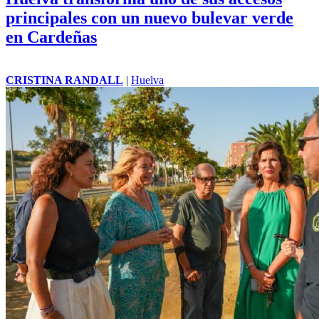
principales con un nuevo bulevar verde
en Cardeñas
CRISTINA RANDALL
|
Huelva