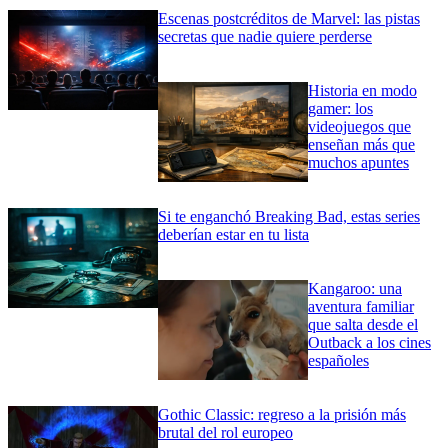
Escenas postcréditos de Marvel: las pistas
secretas que nadie quiere perderse
Historia en modo
gamer: los
videojuegos que
enseñan más que
muchos apuntes
Si te enganchó Breaking Bad, estas series
deberían estar en tu lista
Kangaroo: una
aventura familiar
que salta desde el
Outback a los cines
españoles
Gothic Classic: regreso a la prisión más
brutal del rol europeo