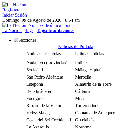
Regístrate
Iniciar Sesión
Domingo, 09 de Agosto de 2026 - 8:54 am
La Noción
|
Tags
|
Tags: Inundaciones
Noticias de Portada
Noticias más leídas
Últimas noticias
Andalucía (provincias)
Política
Sociedad
Málaga capital
San Pedro Alcántara
Marbella
Estepona
Alhaurín de la Torre
Benalmádena
Cártama
Fuengirola
Mijas
Rincón de la Victoria
Torremolinos
Vélez-Málaga
Comarca de Antequera
Costa del Sol Occidental
Guadalteba
La Axarquía
Nororma