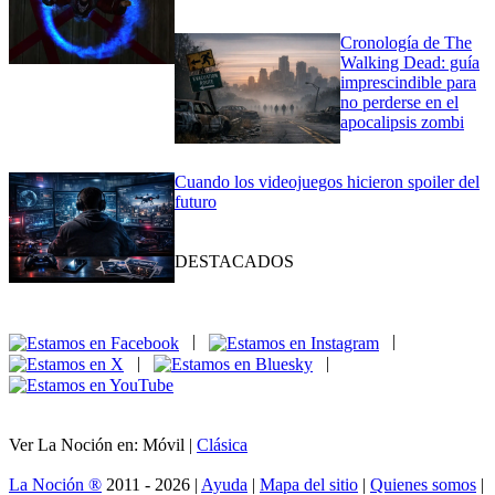
Cronología de The
Walking Dead: guía
imprescindible para
no perderse en el
apocalipsis zombi
Cuando los videojuegos hicieron spoiler del
futuro
DESTACADOS
|
|
|
|
Ver La Noción en: Móvil |
Clásica
La Noción ®
2011 - 2026 |
Ayuda
|
Mapa del sitio
|
Quienes somos
|