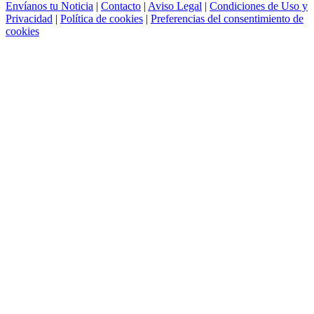
Envíanos tu Noticia
|
Contacto
|
Aviso Legal
|
Condiciones de Uso y
Privacidad
|
Política de cookies
|
Preferencias del consentimiento de
cookies