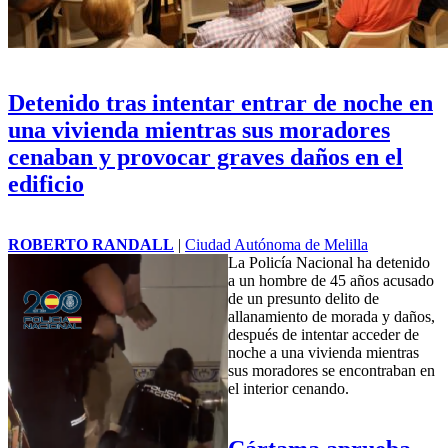
Detenido tras intentar entrar de noche en
una vivienda mientras sus moradores
cenaban y provocar graves daños en el
edificio
ROBERTO RANDALL
|
Ciudad Autónoma de Melilla
La Policía Nacional ha detenido
a un hombre de 45 años acusado
de un presunto delito de
allanamiento de morada y daños,
después de intentar acceder de
noche a una vivienda mientras
sus moradores se encontraban en
el interior cenando.