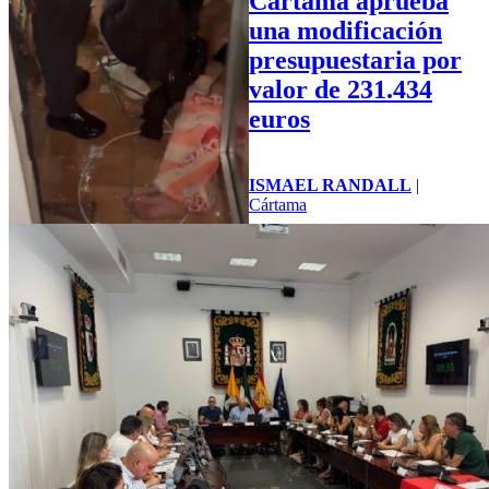
Cártama aprueba
una modificación
presupuestaria por
valor de 231.434
euros
ISMAEL RANDALL
|
Cártama