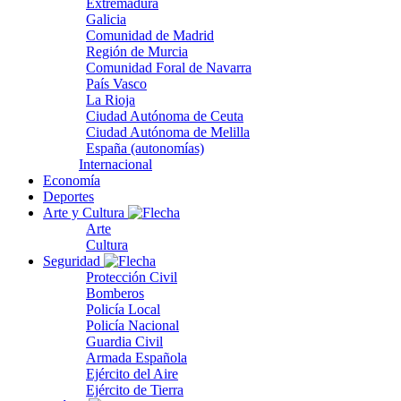
Extremadura
Galicia
Comunidad de Madrid
Región de Murcia
Comunidad Foral de Navarra
País Vasco
La Rioja
Ciudad Autónoma de Ceuta
Ciudad Autónoma de Melilla
España (autonomías)
Internacional
Economía
Deportes
Arte y Cultura
Arte
Cultura
Seguridad
Protección Civil
Bomberos
Policía Local
Policía Nacional
Guardia Civil
Armada Española
Ejército del Aire
Ejército de Tierra