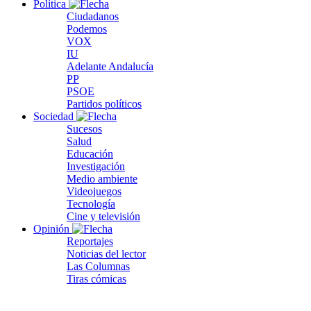
Política
Ciudadanos
Podemos
VOX
IU
Adelante Andalucía
PP
PSOE
Partidos políticos
Sociedad
Sucesos
Salud
Educación
Investigación
Medio ambiente
Videojuegos
Tecnología
Cine y televisión
Opinión
Reportajes
Noticias del lector
Las Columnas
Tiras cómicas