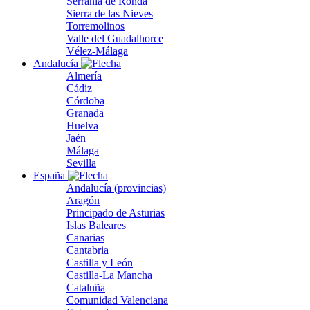
Serranía de Ronda
Sierra de las Nieves
Torremolinos
Valle del Guadalhorce
Vélez-Málaga
Andalucía
Almería
Cádiz
Córdoba
Granada
Huelva
Jaén
Málaga
Sevilla
España
Andalucía (provincias)
Aragón
Principado de Asturias
Islas Baleares
Canarias
Cantabria
Castilla y León
Castilla-La Mancha
Cataluña
Comunidad Valenciana