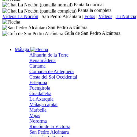
Pantalla normal
Pantalla completa
Vídeos La Noción
|
San Pedro Alcántara
|
Fotos
|
Vídeos
|
Tu Noticia
San Pedro Alcántara
Guía de San Pedro Alcántara
Málaga
Alhaurín de la Torre
Benalmádena
Cártama
Comarca de Antequera
Costa del Sol Occidental
Estepona
Fuengirola
Guadalteba
La Axarquía
Málaga capital
Marbella
Mijas
Nororma
Rincón de la Victoria
San Pedro Alcántara