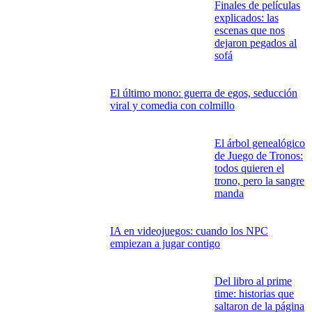
Finales de películas
explicados: las
escenas que nos
dejaron pegados al
sofá
El último mono: guerra de egos, seducción
viral y comedia con colmillo
El árbol genealógico
de Juego de Tronos:
todos quieren el
trono, pero la sangre
manda
IA en videojuegos: cuando los NPC
empiezan a jugar contigo
Del libro al prime
time: historias que
saltaron de la página