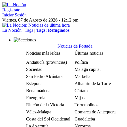
Regístrate
Iniciar Sesión
Viernes, 07 de Agosto de 2026 - 12:12 pm
La Noción
|
Tags
|
Tags: Refugiados
Noticias de Portada
Noticias más leídas
Últimas noticias
Andalucía (provincias)
Política
Sociedad
Málaga capital
San Pedro Alcántara
Marbella
Estepona
Alhaurín de la Torre
Benalmádena
Cártama
Fuengirola
Mijas
Rincón de la Victoria
Torremolinos
Vélez-Málaga
Comarca de Antequera
Costa del Sol Occidental
Guadalteba
La Axarquía
Nororma