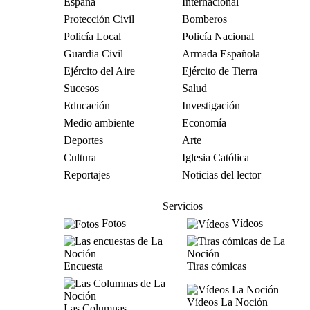
España
Internacional
Protección Civil
Bomberos
Policía Local
Policía Nacional
Guardia Civil
Armada Española
Ejército del Aire
Ejército de Tierra
Sucesos
Salud
Educación
Investigación
Medio ambiente
Economía
Deportes
Arte
Cultura
Iglesia Católica
Reportajes
Noticias del lector
Servicios
Fotos
Vídeos
Encuesta
Tiras cómicas
Vídeos La Noción
Las Columnas