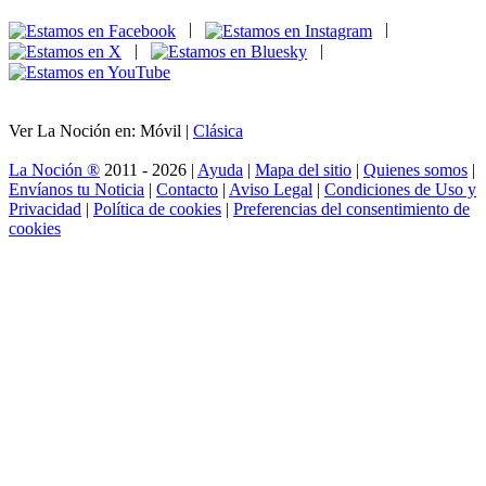
|
|
|
|
Ver La Noción en: Móvil |
Clásica
La Noción ®
2011 - 2026 |
Ayuda
|
Mapa del sitio
|
Quienes somos
|
Envíanos tu Noticia
|
Contacto
|
Aviso Legal
|
Condiciones de Uso y
Privacidad
|
Política de cookies
|
Preferencias del consentimiento de
cookies