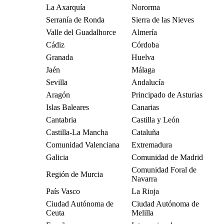
La Axarquía
Nororma
Serranía de Ronda
Sierra de las Nieves
Valle del Guadalhorce
Almería
Cádiz
Córdoba
Granada
Huelva
Jaén
Málaga
Sevilla
Andalucía
Aragón
Principado de Asturias
Islas Baleares
Canarias
Cantabria
Castilla y León
Castilla-La Mancha
Cataluña
Comunidad Valenciana
Extremadura
Galicia
Comunidad de Madrid
Comunidad Foral de
Región de Murcia
Navarra
País Vasco
La Rioja
Ciudad Autónoma de
Ciudad Autónoma de
Ceuta
Melilla