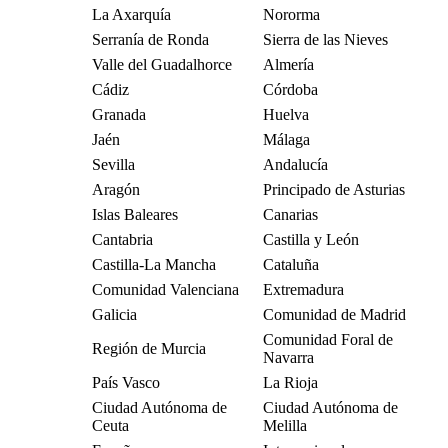
La Axarquía
Nororma
Serranía de Ronda
Sierra de las Nieves
Valle del Guadalhorce
Almería
Cádiz
Córdoba
Granada
Huelva
Jaén
Málaga
Sevilla
Andalucía
Aragón
Principado de Asturias
Islas Baleares
Canarias
Cantabria
Castilla y León
Castilla-La Mancha
Cataluña
Comunidad Valenciana
Extremadura
Galicia
Comunidad de Madrid
Comunidad Foral de
Región de Murcia
Navarra
País Vasco
La Rioja
Ciudad Autónoma de
Ciudad Autónoma de
Ceuta
Melilla