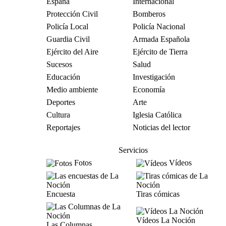
España
Internacional
Protección Civil
Bomberos
Policía Local
Policía Nacional
Guardia Civil
Armada Española
Ejército del Aire
Ejército de Tierra
Sucesos
Salud
Educación
Investigación
Medio ambiente
Economía
Deportes
Arte
Cultura
Iglesia Católica
Reportajes
Noticias del lector
Servicios
Fotos
Vídeos
Encuesta
Tiras cómicas
Vídeos La Noción
Las Columnas