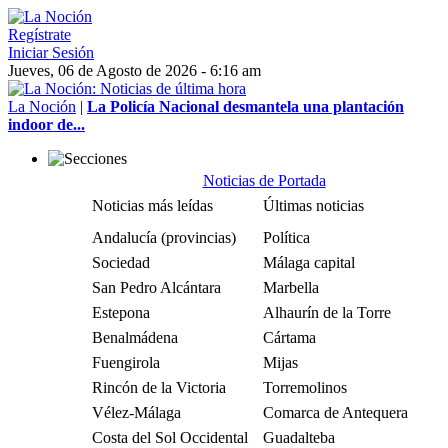
Regístrate
Iniciar Sesión
Jueves, 06 de Agosto de 2026 - 6:16 am
La Noción
|
La Policía Nacional desmantela una plantación
indoor de...
Noticias de Portada
Noticias más leídas
Últimas noticias
Andalucía (provincias)
Política
Sociedad
Málaga capital
San Pedro Alcántara
Marbella
Estepona
Alhaurín de la Torre
Benalmádena
Cártama
Fuengirola
Mijas
Rincón de la Victoria
Torremolinos
Vélez-Málaga
Comarca de Antequera
Costa del Sol Occidental
Guadalteba