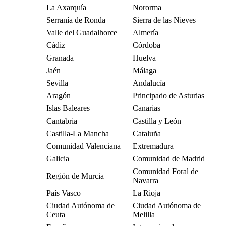
La Axarquía
Nororma
Serranía de Ronda
Sierra de las Nieves
Valle del Guadalhorce
Almería
Cádiz
Córdoba
Granada
Huelva
Jaén
Málaga
Sevilla
Andalucía
Aragón
Principado de Asturias
Islas Baleares
Canarias
Cantabria
Castilla y León
Castilla-La Mancha
Cataluña
Comunidad Valenciana
Extremadura
Galicia
Comunidad de Madrid
Comunidad Foral de
Región de Murcia
Navarra
País Vasco
La Rioja
Ciudad Autónoma de
Ciudad Autónoma de
Ceuta
Melilla