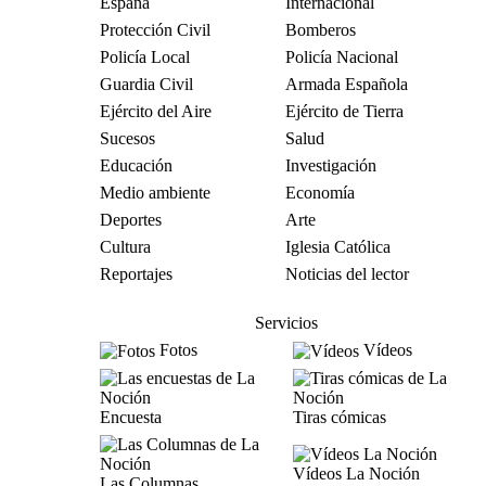
España
Internacional
Protección Civil
Bomberos
Policía Local
Policía Nacional
Guardia Civil
Armada Española
Ejército del Aire
Ejército de Tierra
Sucesos
Salud
Educación
Investigación
Medio ambiente
Economía
Deportes
Arte
Cultura
Iglesia Católica
Reportajes
Noticias del lector
Servicios
Fotos
Vídeos
Encuesta
Tiras cómicas
Vídeos La Noción
Las Columnas