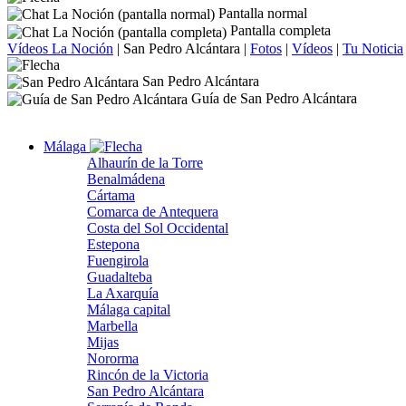
Pantalla normal
Pantalla completa
Vídeos La Noción
|
San Pedro Alcántara
|
Fotos
|
Vídeos
|
Tu Noticia
San Pedro Alcántara
Guía de San Pedro Alcántara
Málaga
Alhaurín de la Torre
Benalmádena
Cártama
Comarca de Antequera
Costa del Sol Occidental
Estepona
Fuengirola
Guadalteba
La Axarquía
Málaga capital
Marbella
Mijas
Nororma
Rincón de la Victoria
San Pedro Alcántara