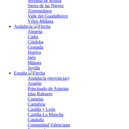
Serranía de Ronda
Sierra de las Nieves
Torremolinos
Valle del Guadalhorce
Vélez-Málaga
Andalucía
Almería
Cádiz
Córdoba
Granada
Huelva
Jaén
Málaga
Sevilla
España
Andalucía (provincias)
Aragón
Principado de Asturias
Islas Baleares
Canarias
Cantabria
Castilla y León
Castilla-La Mancha
Cataluña
Comunidad Valenciana