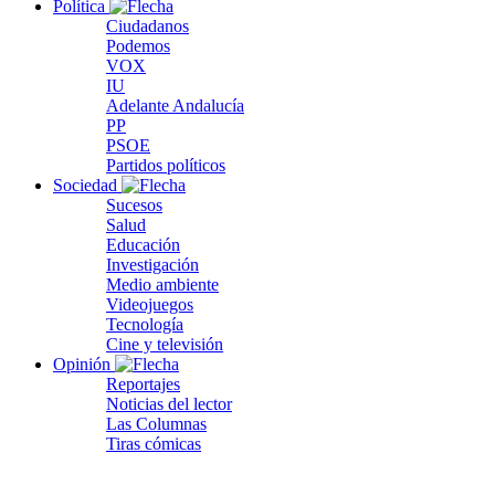
Política
Ciudadanos
Podemos
VOX
IU
Adelante Andalucía
PP
PSOE
Partidos políticos
Sociedad
Sucesos
Salud
Educación
Investigación
Medio ambiente
Videojuegos
Tecnología
Cine y televisión
Opinión
Reportajes
Noticias del lector
Las Columnas
Tiras cómicas