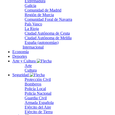
Extremadura
Galicia
Comunidad de Madrid
Región de Murcia
Comunidad Foral de Navarra
País Vasco
La Rioja
Ciudad Autónoma de Ceuta
Ciudad Autónoma de Melilla
España (autonomías)
Internacional
Economía
Deportes
Arte y Cultura
Arte
Cultura
Seguridad
Protección Civil
Bomberos
Policía Local
Policía Nacional
Guardia Civil
Armada Española
Ejército del Aire
Ejército de Tierra