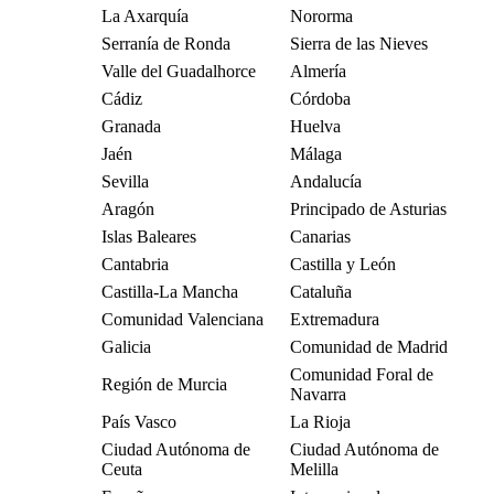
La Axarquía
Nororma
Serranía de Ronda
Sierra de las Nieves
Valle del Guadalhorce
Almería
Cádiz
Córdoba
Granada
Huelva
Jaén
Málaga
Sevilla
Andalucía
Aragón
Principado de Asturias
Islas Baleares
Canarias
Cantabria
Castilla y León
Castilla-La Mancha
Cataluña
Comunidad Valenciana
Extremadura
Galicia
Comunidad de Madrid
Comunidad Foral de
Región de Murcia
Navarra
País Vasco
La Rioja
Ciudad Autónoma de
Ciudad Autónoma de
Ceuta
Melilla