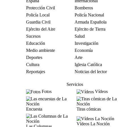
España
Internacional
Protección Civil
Bomberos
Policía Local
Policía Nacional
Guardia Civil
Armada Española
Ejército del Aire
Ejército de Tierra
Sucesos
Salud
Educación
Investigación
Medio ambiente
Economía
Deportes
Arte
Cultura
Iglesia Católica
Reportajes
Noticias del lector
Servicios
Fotos
Vídeos
Encuesta
Tiras cómicas
Vídeos La Noción
Las Columnas