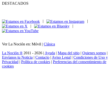
DESTACADOS
|
|
|
|
Ver La Noción en: Móvil |
Clásica
La Noción ®
2011 - 2026 |
Ayuda
|
Mapa del sitio
|
Quienes somos
|
Envíanos tu Noticia
|
Contacto
|
Aviso Legal
|
Condiciones de Uso y
Privacidad
|
Política de cookies
|
Preferencias del consentimiento de
cookies