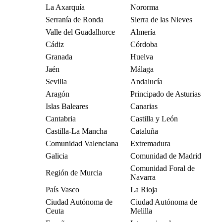
La Axarquía
Nororma
Serranía de Ronda
Sierra de las Nieves
Valle del Guadalhorce
Almería
Cádiz
Córdoba
Granada
Huelva
Jaén
Málaga
Sevilla
Andalucía
Aragón
Principado de Asturias
Islas Baleares
Canarias
Cantabria
Castilla y León
Castilla-La Mancha
Cataluña
Comunidad Valenciana
Extremadura
Galicia
Comunidad de Madrid
Comunidad Foral de
Región de Murcia
Navarra
País Vasco
La Rioja
Ciudad Autónoma de
Ciudad Autónoma de
Ceuta
Melilla