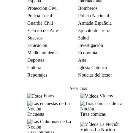
España
Internacional
Protección Civil
Bomberos
Policía Local
Policía Nacional
Guardia Civil
Armada Española
Ejército del Aire
Ejército de Tierra
Sucesos
Salud
Educación
Investigación
Medio ambiente
Economía
Deportes
Arte
Cultura
Iglesia Católica
Reportajes
Noticias del lector
Servicios
Fotos
Vídeos
Encuesta
Tiras cómicas
Vídeos La Noción
Las Columnas