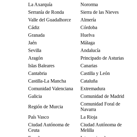
La Axarquía
Nororma
Serranía de Ronda
Sierra de las Nieves
Valle del Guadalhorce
Almería
Cádiz
Córdoba
Granada
Huelva
Jaén
Málaga
Sevilla
Andalucía
Aragón
Principado de Asturias
Islas Baleares
Canarias
Cantabria
Castilla y León
Castilla-La Mancha
Cataluña
Comunidad Valenciana
Extremadura
Galicia
Comunidad de Madrid
Comunidad Foral de
Región de Murcia
Navarra
País Vasco
La Rioja
Ciudad Autónoma de
Ciudad Autónoma de
Ceuta
Melilla