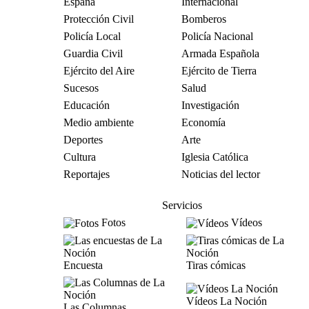
España
Internacional
Protección Civil
Bomberos
Policía Local
Policía Nacional
Guardia Civil
Armada Española
Ejército del Aire
Ejército de Tierra
Sucesos
Salud
Educación
Investigación
Medio ambiente
Economía
Deportes
Arte
Cultura
Iglesia Católica
Reportajes
Noticias del lector
Servicios
Fotos
Vídeos
Encuesta
Tiras cómicas
Vídeos La Noción
Las Columnas