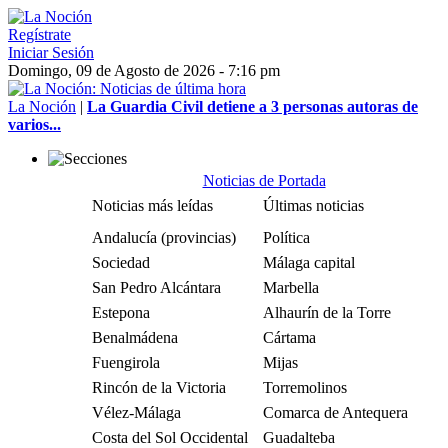
Regístrate
Iniciar Sesión
Domingo, 09 de Agosto de 2026 - 7:16 pm
La Noción
|
La Guardia Civil detiene a 3 personas autoras de
varios...
Noticias de Portada
Noticias más leídas
Últimas noticias
Andalucía (provincias)
Política
Sociedad
Málaga capital
San Pedro Alcántara
Marbella
Estepona
Alhaurín de la Torre
Benalmádena
Cártama
Fuengirola
Mijas
Rincón de la Victoria
Torremolinos
Vélez-Málaga
Comarca de Antequera
Costa del Sol Occidental
Guadalteba