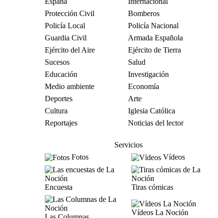
España
Internacional
Protección Civil
Bomberos
Policía Local
Policía Nacional
Guardia Civil
Armada Española
Ejército del Aire
Ejército de Tierra
Sucesos
Salud
Educación
Investigación
Medio ambiente
Economía
Deportes
Arte
Cultura
Iglesia Católica
Reportajes
Noticias del lector
Servicios
Fotos
Vídeos
Encuesta
Tiras cómicas
Vídeos La Noción
Las Columnas