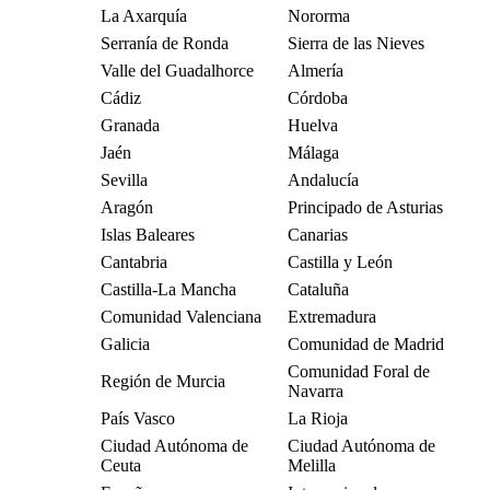
La Axarquía
Nororma
Serranía de Ronda
Sierra de las Nieves
Valle del Guadalhorce
Almería
Cádiz
Córdoba
Granada
Huelva
Jaén
Málaga
Sevilla
Andalucía
Aragón
Principado de Asturias
Islas Baleares
Canarias
Cantabria
Castilla y León
Castilla-La Mancha
Cataluña
Comunidad Valenciana
Extremadura
Galicia
Comunidad de Madrid
Comunidad Foral de
Región de Murcia
Navarra
País Vasco
La Rioja
Ciudad Autónoma de
Ciudad Autónoma de
Ceuta
Melilla