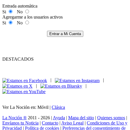
Entrada automática
Si
No
Agregarme a los usuarios activos
Si
No
Entrar a Mi Cuenta
DESTACADOS
|
|
|
|
Ver La Noción en: Móvil |
Clásica
La Noción ®
2011 - 2026 |
Ayuda
|
Mapa del sitio
|
Quienes somos
|
Envíanos tu Noticia
|
Contacto
|
Aviso Legal
|
Condiciones de Uso y
Privacidad
|
Política de cookies
|
Preferencias del consentimiento de