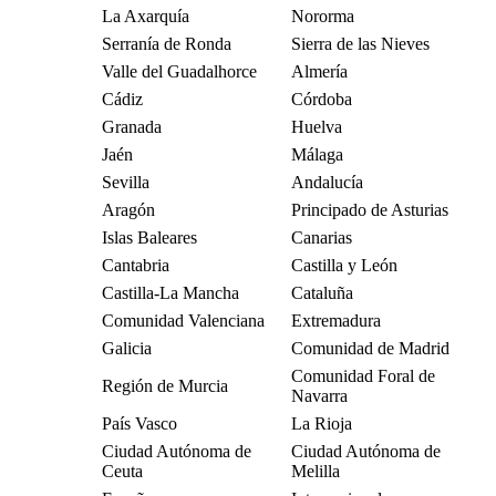
La Axarquía
Nororma
Serranía de Ronda
Sierra de las Nieves
Valle del Guadalhorce
Almería
Cádiz
Córdoba
Granada
Huelva
Jaén
Málaga
Sevilla
Andalucía
Aragón
Principado de Asturias
Islas Baleares
Canarias
Cantabria
Castilla y León
Castilla-La Mancha
Cataluña
Comunidad Valenciana
Extremadura
Galicia
Comunidad de Madrid
Comunidad Foral de
Región de Murcia
Navarra
País Vasco
La Rioja
Ciudad Autónoma de
Ciudad Autónoma de
Ceuta
Melilla