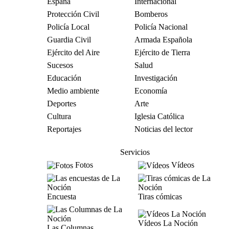
España
Internacional
Protección Civil
Bomberos
Policía Local
Policía Nacional
Guardia Civil
Armada Española
Ejército del Aire
Ejército de Tierra
Sucesos
Salud
Educación
Investigación
Medio ambiente
Economía
Deportes
Arte
Cultura
Iglesia Católica
Reportajes
Noticias del lector
Servicios
Fotos
Vídeos
Encuesta
Tiras cómicas
Vídeos La Noción
Las Columnas