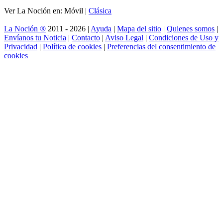
Ver La Noción en: Móvil |
Clásica
La Noción ®
2011 - 2026 |
Ayuda
|
Mapa del sitio
|
Quienes somos
|
Envíanos tu Noticia
|
Contacto
|
Aviso Legal
|
Condiciones de Uso y
Privacidad
|
Política de cookies
|
Preferencias del consentimiento de
cookies