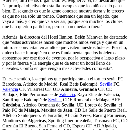
Además, otro de los organizadores, Miguel Alba, ha destacado que
"el principal objetivo de esta Ikonscup es que los niños se lo pasen
bien. El segundo es que la gente conozca nuestra tierra y lo tercero
es que no sea sólo un torneo. Queremos que sea un legado, que
vaya a más, y creo que va a ser así, porque son muchos los clubes
que han querido participar, pero se han quedado fuera".
Además, la directora del Hotel Ilunion, Belén Maraver, ha destacado
que "estas actividades hacen que muchos niños venga y que en un
futuro se conviertan en adultos que visiten nuestros hoteles. Por ello,
quiero hacer hincapié en que es fundamental que los hoteleros
apostemos por este tipo de eventos, por la perspectiva a largo plazo
y por la fuerza y la energía que te da tener un hotel lleno de
chavales. Confío en que vengan más actividades como esta".
En este sentido, los equipos que participarán en el torneo serán FC
Barcelona, Atlético de Madrid, Real Betis Balompié,
Sevilla
FC,
Valencia
CF, Villarreal CF, UD
Almería
,
Granada
CF, CD
Badajoz, Elite Performance de
Valencia
, Rayo Elite de Valencia,
San Roque Balompié de
Sevilla
, CDF Romeral de Málaga, AFE
Córdoba
, Atlético Oromana de
Sevilla
, UD Loreto de
Sevilla
, el
Palo FC de
Málaga
, Maxilua de
Jaén
, CD La Salle de Puerto Real,
Atlético Sanluqueño, Villamartín, Afición Xerez, Racing Portuense,
Monitores de
Algeciras
, Sporting Puertorrealeña, Trasmayo FC, CD
Guzmán El Bueno, San Fernand CD, Espera CF, AD Algaida,