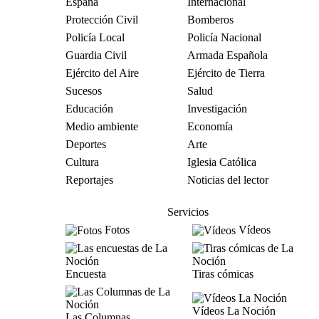
España
Internacional
Protección Civil
Bomberos
Policía Local
Policía Nacional
Guardia Civil
Armada Española
Ejército del Aire
Ejército de Tierra
Sucesos
Salud
Educación
Investigación
Medio ambiente
Economía
Deportes
Arte
Cultura
Iglesia Católica
Reportajes
Noticias del lector
Servicios
Fotos
Vídeos
Encuesta
Tiras cómicas
Vídeos La Noción
Las Columnas