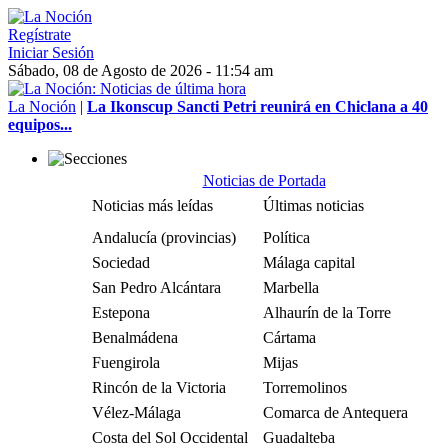
Regístrate
Iniciar Sesión
Sábado, 08 de Agosto de 2026 - 11:54 am
La Noción
|
La Ikonscup Sancti Petri reunirá en Chiclana a 40
equipos...
Noticias de Portada
Noticias más leídas
Últimas noticias
Andalucía (provincias)
Política
Sociedad
Málaga capital
San Pedro Alcántara
Marbella
Estepona
Alhaurín de la Torre
Benalmádena
Cártama
Fuengirola
Mijas
Rincón de la Victoria
Torremolinos
Vélez-Málaga
Comarca de Antequera
Costa del Sol Occidental
Guadalteba