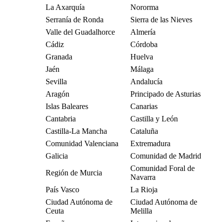
La Axarquía
Nororma
Serranía de Ronda
Sierra de las Nieves
Valle del Guadalhorce
Almería
Cádiz
Córdoba
Granada
Huelva
Jaén
Málaga
Sevilla
Andalucía
Aragón
Principado de Asturias
Islas Baleares
Canarias
Cantabria
Castilla y León
Castilla-La Mancha
Cataluña
Comunidad Valenciana
Extremadura
Galicia
Comunidad de Madrid
Comunidad Foral de
Región de Murcia
Navarra
País Vasco
La Rioja
Ciudad Autónoma de
Ciudad Autónoma de
Ceuta
Melilla