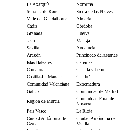
La Axarquía
Nororma
Serranía de Ronda
Sierra de las Nieves
Valle del Guadalhorce
Almería
Cádiz
Córdoba
Granada
Huelva
Jaén
Málaga
Sevilla
Andalucía
Aragón
Principado de Asturias
Islas Baleares
Canarias
Cantabria
Castilla y León
Castilla-La Mancha
Cataluña
Comunidad Valenciana
Extremadura
Galicia
Comunidad de Madrid
Comunidad Foral de
Región de Murcia
Navarra
País Vasco
La Rioja
Ciudad Autónoma de
Ciudad Autónoma de
Ceuta
Melilla