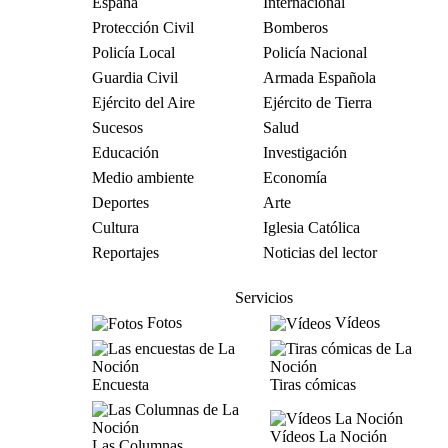
España
Internacional
Protección Civil
Bomberos
Policía Local
Policía Nacional
Guardia Civil
Armada Española
Ejército del Aire
Ejército de Tierra
Sucesos
Salud
Educación
Investigación
Medio ambiente
Economía
Deportes
Arte
Cultura
Iglesia Católica
Reportajes
Noticias del lector
Servicios
Fotos
Vídeos
Encuesta
Tiras cómicas
Vídeos La Noción
Las Columnas