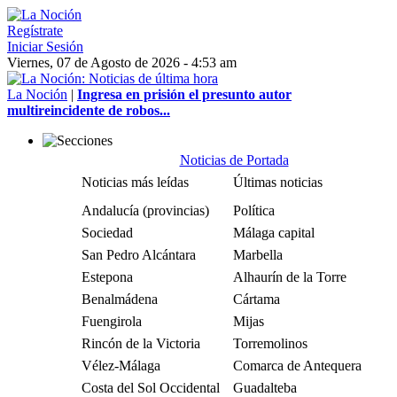
Regístrate
Iniciar Sesión
Viernes, 07 de Agosto de 2026 - 4:53 am
La Noción
|
Ingresa en prisión el presunto autor
multireincidente de robos...
Noticias de Portada
Noticias más leídas
Últimas noticias
Andalucía (provincias)
Política
Sociedad
Málaga capital
San Pedro Alcántara
Marbella
Estepona
Alhaurín de la Torre
Benalmádena
Cártama
Fuengirola
Mijas
Rincón de la Victoria
Torremolinos
Vélez-Málaga
Comarca de Antequera
Costa del Sol Occidental
Guadalteba