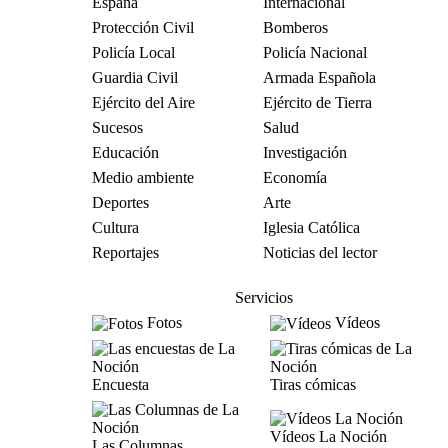
España
Internacional
Protección Civil
Bomberos
Policía Local
Policía Nacional
Guardia Civil
Armada Española
Ejército del Aire
Ejército de Tierra
Sucesos
Salud
Educación
Investigación
Medio ambiente
Economía
Deportes
Arte
Cultura
Iglesia Católica
Reportajes
Noticias del lector
Servicios
Fotos
Vídeos
Encuesta
Tiras cómicas
Vídeos La Noción
Las Columnas