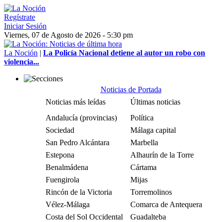
Regístrate
Iniciar Sesión
Viernes, 07 de Agosto de 2026 - 5:30 pm
La Noción
|
La Policía Nacional detiene al autor un robo con
violencia...
Noticias de Portada
Noticias más leídas
Últimas noticias
Andalucía (provincias)
Política
Sociedad
Málaga capital
San Pedro Alcántara
Marbella
Estepona
Alhaurín de la Torre
Benalmádena
Cártama
Fuengirola
Mijas
Rincón de la Victoria
Torremolinos
Vélez-Málaga
Comarca de Antequera
Costa del Sol Occidental
Guadalteba