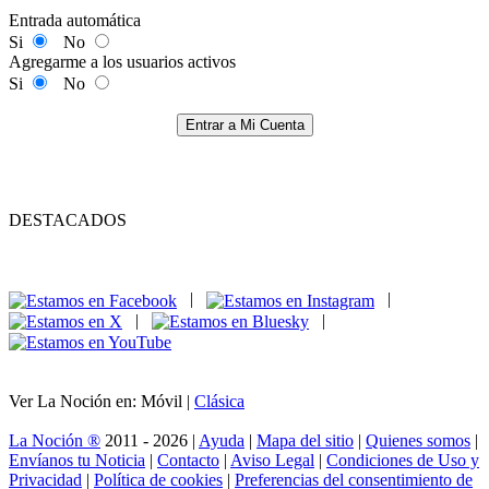
Entrada automática
Si
No
Agregarme a los usuarios activos
Si
No
Entrar a Mi Cuenta
DESTACADOS
|
|
|
|
Ver La Noción en: Móvil |
Clásica
La Noción ®
2011 - 2026 |
Ayuda
|
Mapa del sitio
|
Quienes somos
|
Envíanos tu Noticia
|
Contacto
|
Aviso Legal
|
Condiciones de Uso y
Privacidad
|
Política de cookies
|
Preferencias del consentimiento de