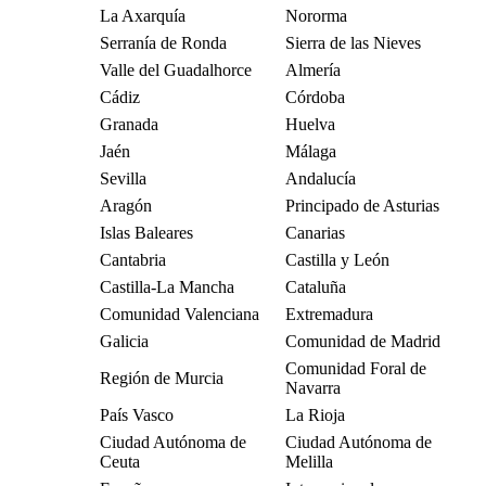
La Axarquía
Nororma
Serranía de Ronda
Sierra de las Nieves
Valle del Guadalhorce
Almería
Cádiz
Córdoba
Granada
Huelva
Jaén
Málaga
Sevilla
Andalucía
Aragón
Principado de Asturias
Islas Baleares
Canarias
Cantabria
Castilla y León
Castilla-La Mancha
Cataluña
Comunidad Valenciana
Extremadura
Galicia
Comunidad de Madrid
Comunidad Foral de
Región de Murcia
Navarra
País Vasco
La Rioja
Ciudad Autónoma de
Ciudad Autónoma de
Ceuta
Melilla