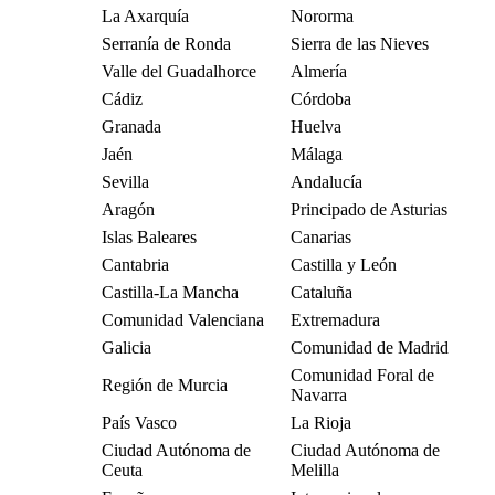
La Axarquía
Nororma
Serranía de Ronda
Sierra de las Nieves
Valle del Guadalhorce
Almería
Cádiz
Córdoba
Granada
Huelva
Jaén
Málaga
Sevilla
Andalucía
Aragón
Principado de Asturias
Islas Baleares
Canarias
Cantabria
Castilla y León
Castilla-La Mancha
Cataluña
Comunidad Valenciana
Extremadura
Galicia
Comunidad de Madrid
Comunidad Foral de
Región de Murcia
Navarra
País Vasco
La Rioja
Ciudad Autónoma de
Ciudad Autónoma de
Ceuta
Melilla