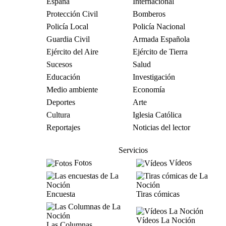
España
Internacional
Protección Civil
Bomberos
Policía Local
Policía Nacional
Guardia Civil
Armada Española
Ejército del Aire
Ejército de Tierra
Sucesos
Salud
Educación
Investigación
Medio ambiente
Economía
Deportes
Arte
Cultura
Iglesia Católica
Reportajes
Noticias del lector
Servicios
Fotos
Vídeos
Encuesta
Tiras cómicas
Vídeos La Noción
Las Columnas