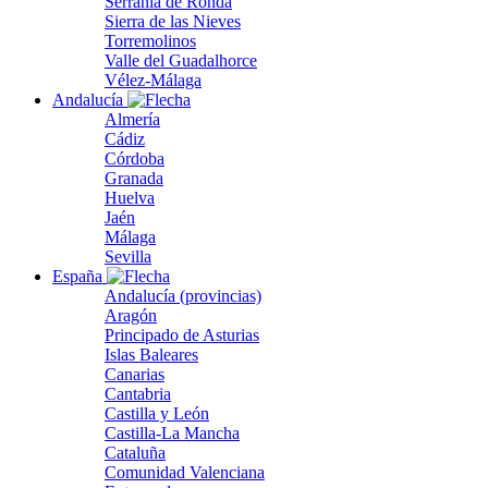
Serranía de Ronda
Sierra de las Nieves
Torremolinos
Valle del Guadalhorce
Vélez-Málaga
Andalucía
Almería
Cádiz
Córdoba
Granada
Huelva
Jaén
Málaga
Sevilla
España
Andalucía (provincias)
Aragón
Principado de Asturias
Islas Baleares
Canarias
Cantabria
Castilla y León
Castilla-La Mancha
Cataluña
Comunidad Valenciana