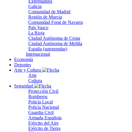
Extremadura
Galicia
Comunidad de Madrid
Región de Murcia
Comunidad Foral de Navarra
País Vasco
La Rioja
Ciudad Autónoma de Ceuta
Ciudad Autónoma de Melilla
España (autonomías)
Internacional
Economía
Deportes
Arte y Cultura
Arte
Cultura
Seguridad
Protección Civil
Bomberos
Policía Local
Policía Nacional
Guardia Civil
Armada Española
Ejército del Aire
Ejército de Tierra