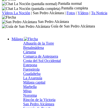
Pantalla normal
Pantalla completa
Vídeos La Noción
|
San Pedro Alcántara
|
Fotos
|
Vídeos
|
Tu Noticia
San Pedro Alcántara
Guía de San Pedro Alcántara
Málaga
Alhaurín de la Torre
Benalmádena
Cártama
Comarca de Antequera
Costa del Sol Occidental
Estepona
Fuengirola
Guadalteba
La Axarquía
Málaga capital
Marbella
Mijas
Nororma
Rincón de la Victoria
San Pedro Alcántara