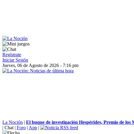
Regístrate
Iniciar Sesión
Jueves, 06 de Agosto de 2026 - 7:16 pm
La Noción
|
El buque de investigación Hespérides, Premio de los M
|
Chat
|
Foro
|
App
|