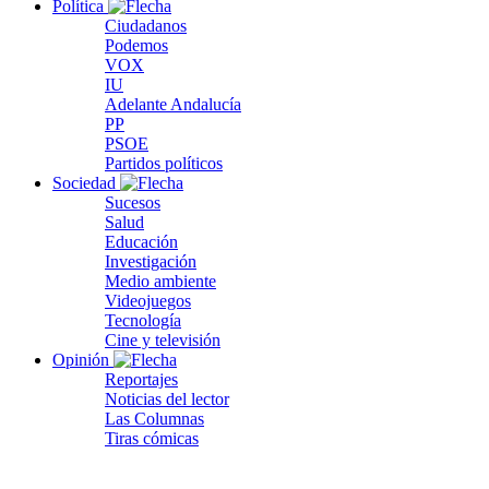
Política
Ciudadanos
Podemos
VOX
IU
Adelante Andalucía
PP
PSOE
Partidos políticos
Sociedad
Sucesos
Salud
Educación
Investigación
Medio ambiente
Videojuegos
Tecnología
Cine y televisión
Opinión
Reportajes
Noticias del lector
Las Columnas
Tiras cómicas