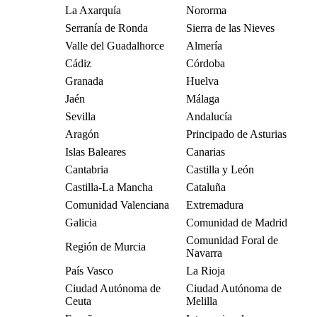
La Axarquía
Nororma
Serranía de Ronda
Sierra de las Nieves
Valle del Guadalhorce
Almería
Cádiz
Córdoba
Granada
Huelva
Jaén
Málaga
Sevilla
Andalucía
Aragón
Principado de Asturias
Islas Baleares
Canarias
Cantabria
Castilla y León
Castilla-La Mancha
Cataluña
Comunidad Valenciana
Extremadura
Galicia
Comunidad de Madrid
Comunidad Foral de
Región de Murcia
Navarra
País Vasco
La Rioja
Ciudad Autónoma de
Ciudad Autónoma de
Ceuta
Melilla