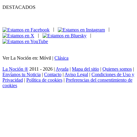
DESTACADOS
|
|
|
|
Ver La Noción en: Móvil |
Clásica
La Noción ®
2011 - 2026 |
Ayuda
|
Mapa del sitio
|
Quienes somos
|
Envíanos tu Noticia
|
Contacto
|
Aviso Legal
|
Condiciones de Uso y
Privacidad
|
Política de cookies
|
Preferencias del consentimiento de
cookies