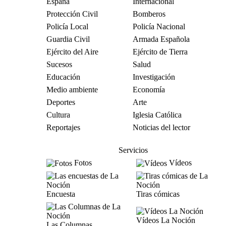
España
Internacional
Protección Civil
Bomberos
Policía Local
Policía Nacional
Guardia Civil
Armada Española
Ejército del Aire
Ejército de Tierra
Sucesos
Salud
Educación
Investigación
Medio ambiente
Economía
Deportes
Arte
Cultura
Iglesia Católica
Reportajes
Noticias del lector
Servicios
Fotos
Vídeos
Encuesta
Tiras cómicas
Vídeos La Noción
Las Columnas