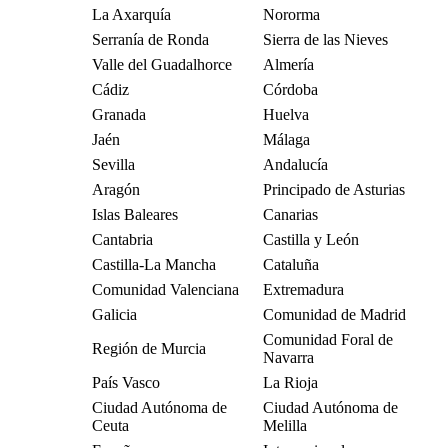
La Axarquía
Nororma
Serranía de Ronda
Sierra de las Nieves
Valle del Guadalhorce
Almería
Cádiz
Córdoba
Granada
Huelva
Jaén
Málaga
Sevilla
Andalucía
Aragón
Principado de Asturias
Islas Baleares
Canarias
Cantabria
Castilla y León
Castilla-La Mancha
Cataluña
Comunidad Valenciana
Extremadura
Galicia
Comunidad de Madrid
Comunidad Foral de
Región de Murcia
Navarra
País Vasco
La Rioja
Ciudad Autónoma de
Ciudad Autónoma de
Ceuta
Melilla