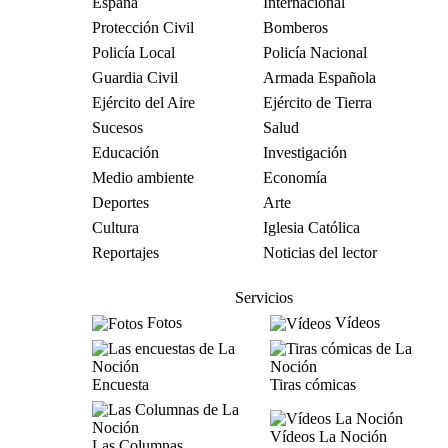
España
Internacional
Protección Civil
Bomberos
Policía Local
Policía Nacional
Guardia Civil
Armada Española
Ejército del Aire
Ejército de Tierra
Sucesos
Salud
Educación
Investigación
Medio ambiente
Economía
Deportes
Arte
Cultura
Iglesia Católica
Reportajes
Noticias del lector
Servicios
Fotos
Vídeos
Encuesta
Tiras cómicas
Vídeos La Noción
Las Columnas