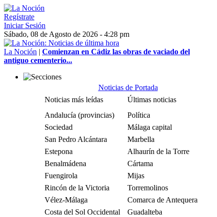
Regístrate
Iniciar Sesión
Sábado, 08 de Agosto de 2026 - 4:28 pm
La Noción
|
Comienzan en Cádiz las obras de vaciado del
antiguo cementerio...
Noticias de Portada
Noticias más leídas
Últimas noticias
Andalucía (provincias)
Política
Sociedad
Málaga capital
San Pedro Alcántara
Marbella
Estepona
Alhaurín de la Torre
Benalmádena
Cártama
Fuengirola
Mijas
Rincón de la Victoria
Torremolinos
Vélez-Málaga
Comarca de Antequera
Costa del Sol Occidental
Guadalteba