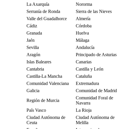
La Axarquía
Nororma
Serranía de Ronda
Sierra de las Nieves
Valle del Guadalhorce
Almería
Cádiz
Córdoba
Granada
Huelva
Jaén
Málaga
Sevilla
Andalucía
Aragón
Principado de Asturias
Islas Baleares
Canarias
Cantabria
Castilla y León
Castilla-La Mancha
Cataluña
Comunidad Valenciana
Extremadura
Galicia
Comunidad de Madrid
Comunidad Foral de
Región de Murcia
Navarra
País Vasco
La Rioja
Ciudad Autónoma de
Ciudad Autónoma de
Ceuta
Melilla