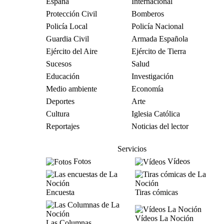
España
Internacional
Protección Civil
Bomberos
Policía Local
Policía Nacional
Guardia Civil
Armada Española
Ejército del Aire
Ejército de Tierra
Sucesos
Salud
Educación
Investigación
Medio ambiente
Economía
Deportes
Arte
Cultura
Iglesia Católica
Reportajes
Noticias del lector
Servicios
Fotos
Vídeos
Encuesta
Tiras cómicas
Vídeos La Noción
Las Columnas