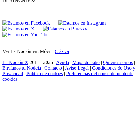
DESTACADOS
|
|
|
|
Ver La Noción en: Móvil |
Clásica
La Noción ®
2011 - 2026 |
Ayuda
|
Mapa del sitio
|
Quienes somos
|
Envíanos tu Noticia
|
Contacto
|
Aviso Legal
|
Condiciones de Uso y
Privacidad
|
Política de cookies
|
Preferencias del consentimiento de
cookies