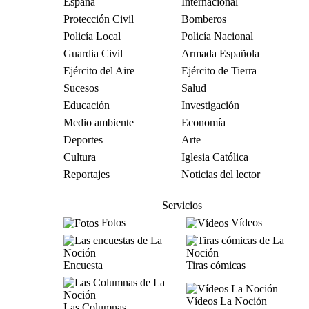
España
Internacional
Protección Civil
Bomberos
Policía Local
Policía Nacional
Guardia Civil
Armada Española
Ejército del Aire
Ejército de Tierra
Sucesos
Salud
Educación
Investigación
Medio ambiente
Economía
Deportes
Arte
Cultura
Iglesia Católica
Reportajes
Noticias del lector
Servicios
Fotos
Vídeos
Encuesta
Tiras cómicas
Vídeos La Noción
Las Columnas