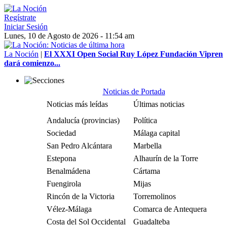
Regístrate
Iniciar Sesión
Lunes, 10 de Agosto de 2026 - 11:54 am
La Noción
|
El XXXI Open Social Ruy López Fundación Vipren
dará comienzo...
Noticias de Portada
Noticias más leídas
Últimas noticias
Andalucía (provincias)
Política
Sociedad
Málaga capital
San Pedro Alcántara
Marbella
Estepona
Alhaurín de la Torre
Benalmádena
Cártama
Fuengirola
Mijas
Rincón de la Victoria
Torremolinos
Vélez-Málaga
Comarca de Antequera
Costa del Sol Occidental
Guadalteba