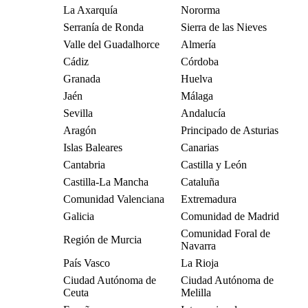
La Axarquía
Nororma
Serranía de Ronda
Sierra de las Nieves
Valle del Guadalhorce
Almería
Cádiz
Córdoba
Granada
Huelva
Jaén
Málaga
Sevilla
Andalucía
Aragón
Principado de Asturias
Islas Baleares
Canarias
Cantabria
Castilla y León
Castilla-La Mancha
Cataluña
Comunidad Valenciana
Extremadura
Galicia
Comunidad de Madrid
Comunidad Foral de
Región de Murcia
Navarra
País Vasco
La Rioja
Ciudad Autónoma de
Ciudad Autónoma de
Ceuta
Melilla