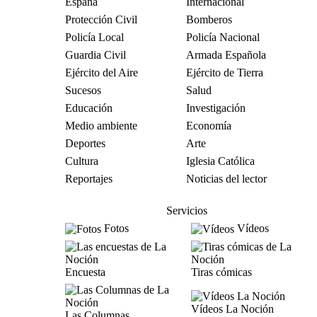
España
Internacional
Protección Civil
Bomberos
Policía Local
Policía Nacional
Guardia Civil
Armada Española
Ejército del Aire
Ejército de Tierra
Sucesos
Salud
Educación
Investigación
Medio ambiente
Economía
Deportes
Arte
Cultura
Iglesia Católica
Reportajes
Noticias del lector
Servicios
Fotos
Vídeos
Encuesta
Tiras cómicas
Vídeos La Noción
Las Columnas