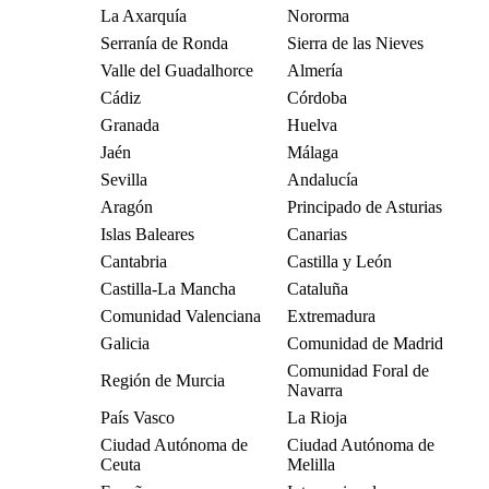
La Axarquía
Nororma
Serranía de Ronda
Sierra de las Nieves
Valle del Guadalhorce
Almería
Cádiz
Córdoba
Granada
Huelva
Jaén
Málaga
Sevilla
Andalucía
Aragón
Principado de Asturias
Islas Baleares
Canarias
Cantabria
Castilla y León
Castilla-La Mancha
Cataluña
Comunidad Valenciana
Extremadura
Galicia
Comunidad de Madrid
Comunidad Foral de
Región de Murcia
Navarra
País Vasco
La Rioja
Ciudad Autónoma de
Ciudad Autónoma de
Ceuta
Melilla