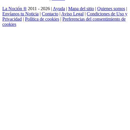
La Noción ®
2011 - 2026 |
Ayuda
|
Mapa del sitio
|
Quienes somos
|
Envíanos tu Noticia
|
Contacto
|
Aviso Legal
|
Condiciones de Uso y
Privacidad
|
Política de cookies
|
Preferencias del consentimiento de
cookies