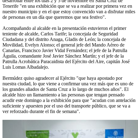
desarrollar entre los días 2 y 5 de noviembre en Santa Cruz de
Tenerife "en una exhibición que se va a realizar por primera vez en
nuestro municipio y en el que estoy convencido van a disfrutar miles
de personas en un día que queremos que sea festivo".
Acompañando al alcalde en la presentación estuvieron el primer
teniente de alcalde, Carlos Tarife; la concejala de Seguridad
Ciudadana y del distrito Anaga, Gladis de León; la concejala de
Movilidad, Evelyn Alonso; el general jefe del Mando Aéreo de
Canarias, Francisco Javier Vidal Fernández; el jefe de la Patrulla
Águila, comandante José Javier Sánchez Martín; y el jefe de la
Patrulla Acrobática Paracaidista del Ejército del Aire, capitán José
Luis Lomas Albadalejo.
Bermúdez quiso agradecer al Ejército "que haya apostado por
nuestra ciudad, lo que viene a confirmar una vez más que es uno de
los grandes aliados de Santa Cruz a lo largo de muchos años". El
alcalde hizo un llamamiento a las personas que tengan pensado
acudir este domingo a la exhibición para que "acudan con antelación
suficiente y apuesten por el uso del transporte público, que se va a
ver reforzado durante el fin de semana".