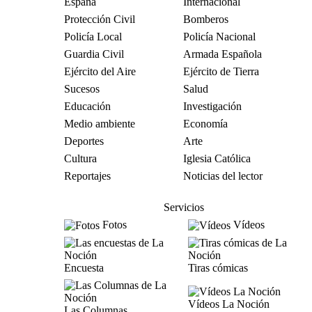
España
Internacional
Protección Civil
Bomberos
Policía Local
Policía Nacional
Guardia Civil
Armada Española
Ejército del Aire
Ejército de Tierra
Sucesos
Salud
Educación
Investigación
Medio ambiente
Economía
Deportes
Arte
Cultura
Iglesia Católica
Reportajes
Noticias del lector
Servicios
Fotos
Vídeos
Encuesta
Tiras cómicas
Vídeos La Noción
Las Columnas