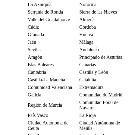
La Axarquía
Nororma
Serranía de Ronda
Sierra de las Nieves
Valle del Guadalhorce
Almería
Cádiz
Córdoba
Granada
Huelva
Jaén
Málaga
Sevilla
Andalucía
Aragón
Principado de Asturias
Islas Baleares
Canarias
Cantabria
Castilla y León
Castilla-La Mancha
Cataluña
Comunidad Valenciana
Extremadura
Galicia
Comunidad de Madrid
Comunidad Foral de
Región de Murcia
Navarra
País Vasco
La Rioja
Ciudad Autónoma de
Ciudad Autónoma de
Ceuta
Melilla