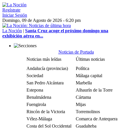
Regístrate
Iniciar Sesión
Domingo, 09 de Agosto de 2026 - 6:20 pm
La Noción
|
Santa Cruz acoge el próximo domingo una
exhibición aérea en...
Noticias de Portada
Noticias más leídas
Últimas noticias
Andalucía (provincias)
Política
Sociedad
Málaga capital
San Pedro Alcántara
Marbella
Estepona
Alhaurín de la Torre
Benalmádena
Cártama
Fuengirola
Mijas
Rincón de la Victoria
Torremolinos
Vélez-Málaga
Comarca de Antequera
Costa del Sol Occidental
Guadalteba