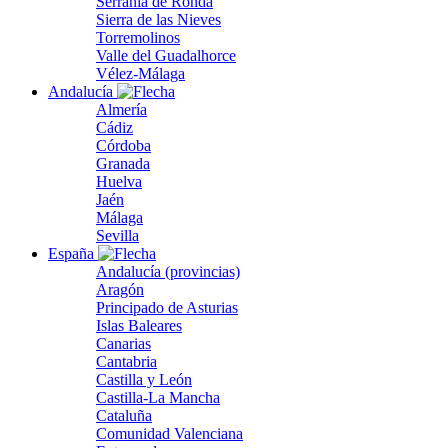
Serranía de Ronda
Sierra de las Nieves
Torremolinos
Valle del Guadalhorce
Vélez-Málaga
Andalucía
Almería
Cádiz
Córdoba
Granada
Huelva
Jaén
Málaga
Sevilla
España
Andalucía (provincias)
Aragón
Principado de Asturias
Islas Baleares
Canarias
Cantabria
Castilla y León
Castilla-La Mancha
Cataluña
Comunidad Valenciana