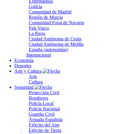
Extremadura
Galicia
Comunidad de Madrid
Región de Murcia
Comunidad Foral de Navarra
País Vasco
La Rioja
Ciudad Autónoma de Ceuta
Ciudad Autónoma de Melilla
España (autonomías)
Internacional
Economía
Deportes
Arte y Cultura
Arte
Cultura
Seguridad
Protección Civil
Bomberos
Policía Local
Policía Nacional
Guardia Civil
Armada Española
Ejército del Aire
Ejército de Tierra