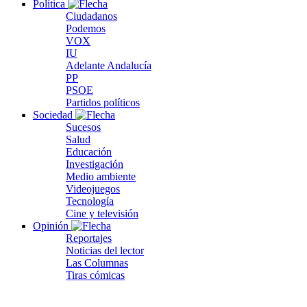
Política
Ciudadanos
Podemos
VOX
IU
Adelante Andalucía
PP
PSOE
Partidos políticos
Sociedad
Sucesos
Salud
Educación
Investigación
Medio ambiente
Videojuegos
Tecnología
Cine y televisión
Opinión
Reportajes
Noticias del lector
Las Columnas
Tiras cómicas