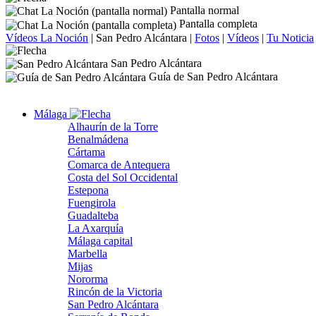
Pantalla normal
Pantalla completa
Vídeos La Noción
|
San Pedro Alcántara
|
Fotos
|
Vídeos
|
Tu Noticia
San Pedro Alcántara
Guía de San Pedro Alcántara
Málaga
Alhaurín de la Torre
Benalmádena
Cártama
Comarca de Antequera
Costa del Sol Occidental
Estepona
Fuengirola
Guadalteba
La Axarquía
Málaga capital
Marbella
Mijas
Nororma
Rincón de la Victoria
San Pedro Alcántara