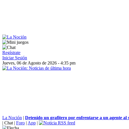
Regístrate
Iniciar Sesión
Jueves, 06 de Agosto de 2026 - 4:35 pm
La Noción
|
Detenido un grafitero por enfrentarse a un agente al s
|
Chat
|
Foro
|
App
|