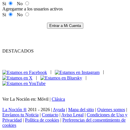
Si
No
Agregarme a los usuarios activos
Si
No
Entrar a Mi Cuenta
DESTACADOS
|
|
|
|
Ver La Noción en: Móvil |
Clásica
La Noción ®
2011 - 2026 |
Ayuda
|
Mapa del sitio
|
Quienes somos
|
Envíanos tu Noticia
|
Contacto
|
Aviso Legal
|
Condiciones de Uso y
Privacidad
|
Política de cookies
|
Preferencias del consentimiento de
cookies