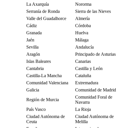
La Axarquía
Nororma
Serranía de Ronda
Sierra de las Nieves
Valle del Guadalhorce
Almería
Cádiz
Córdoba
Granada
Huelva
Jaén
Málaga
Sevilla
Andalucía
Aragón
Principado de Asturias
Islas Baleares
Canarias
Cantabria
Castilla y León
Castilla-La Mancha
Cataluña
Comunidad Valenciana
Extremadura
Galicia
Comunidad de Madrid
Comunidad Foral de
Región de Murcia
Navarra
País Vasco
La Rioja
Ciudad Autónoma de
Ciudad Autónoma de
Ceuta
Melilla