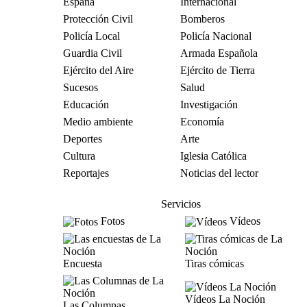
España
Internacional
Protección Civil
Bomberos
Policía Local
Policía Nacional
Guardia Civil
Armada Española
Ejército del Aire
Ejército de Tierra
Sucesos
Salud
Educación
Investigación
Medio ambiente
Economía
Deportes
Arte
Cultura
Iglesia Católica
Reportajes
Noticias del lector
Servicios
Fotos
Vídeos
Encuesta
Tiras cómicas
Vídeos La Noción
Las Columnas